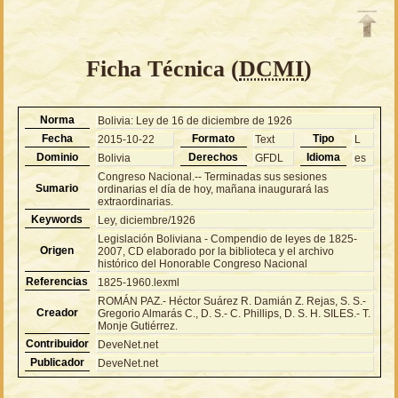
Ficha Técnica (
DCMI
)
Norma
Bolivia: Ley de 16 de diciembre de 1926
Fecha
Formato
Tipo
2015-10-22
Text
L
Dominio
Derechos
Idioma
Bolivia
GFDL
es
Congreso Nacional.-- Terminadas sus sesiones
Sumario
ordinarias el día de hoy, mañana inaugurará las
extraordinarias.
Keywords
Ley, diciembre/1926
Legislación Boliviana - Compendio de leyes de 1825-
Origen
2007, CD elaborado por la biblioteca y el archivo
histórico del Honorable Congreso Nacional
Referencias
1825-1960.lexml
ROMÁN PAZ.- Héctor Suárez R. Damián Z. Rejas, S. S.-
Creador
Gregorio Almarás C., D. S.- C. Phillips, D. S. H. SILES.- T.
Monje Gutiérrez.
Contribuidor
DeveNet.net
Publicador
DeveNet.net