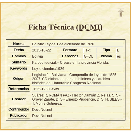
Ficha Técnica (
DCMI
)
Norma
Bolivia: Ley de 1 de diciembre de 1926
Fecha
Formato
Tipo
2015-10-22
Text
L
Dominio
Derechos
Idioma
Bolivia
GFDL
es
Sumario
Partido judicial.-- Créase en la provincia Florida.
Keywords
Ley, diciembre/1926
Legislación Boliviana - Compendio de leyes de 1825-
Origen
2007, CD elaborado por la biblioteca y el archivo
histórico del Honorable Congreso Nacional
Referencias
1825-1960.lexml
Suárez R, ROMÁN PAZ.- Héctor Damián Z. Rejas, S. S.-
Creador
Gróver Zarate, D. S.- Ernesto Prudencio, D. S. H. SILES.-
T. Monje Gutiérrez.
Contribuidor
DeveNet.net
Publicador
DeveNet.net