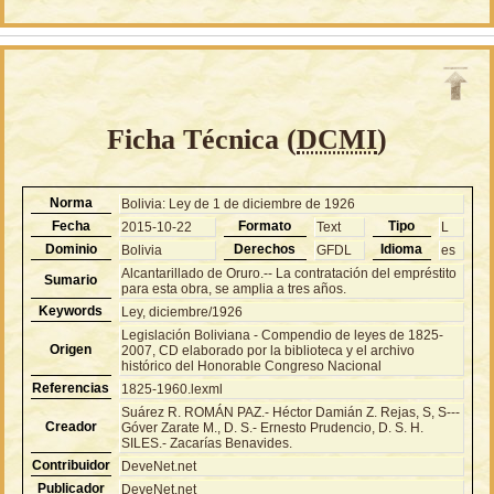
Ficha Técnica (
DCMI
)
Norma
Bolivia: Ley de 1 de diciembre de 1926
Fecha
Formato
Tipo
2015-10-22
Text
L
Dominio
Derechos
Idioma
Bolivia
GFDL
es
Alcantarillado de Oruro.-- La contratación del empréstito
Sumario
para esta obra, se amplia a tres años.
Keywords
Ley, diciembre/1926
Legislación Boliviana - Compendio de leyes de 1825-
Origen
2007, CD elaborado por la biblioteca y el archivo
histórico del Honorable Congreso Nacional
Referencias
1825-1960.lexml
Suárez R. ROMÁN PAZ.- Héctor Damián Z. Rejas, S, S---
Creador
Góver Zarate M., D. S.- Ernesto Prudencio, D. S. H.
SILES.- Zacarías Benavides.
Contribuidor
DeveNet.net
Publicador
DeveNet.net