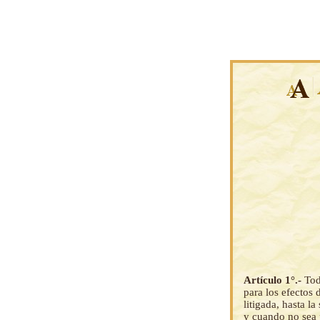
Artículo 1°.-
Tod
para los efectos 
litigada, hasta l
y cuando no sea p