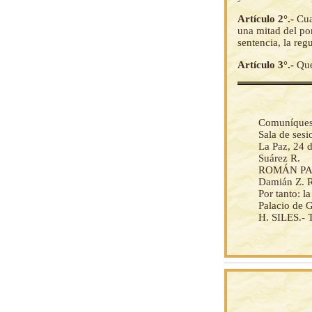
Artículo 2°.-
Cua
una mitad del po
sentencia, la reg
Artículo 3°.-
Que
Comuníquese 
Sala de ses
La Paz, 24 
Suárez R.
ROMÁN PAZ
Damián Z. Re
Por tanto: 
Palacio de 
H. SILES.- 