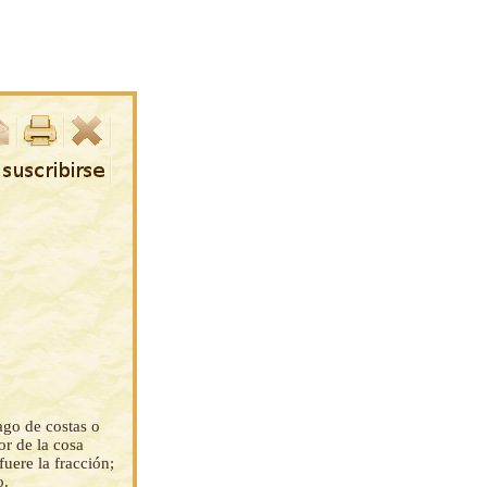
ago de costas o
or de la cosa
uere la fracción;
o.