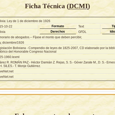
Ficha Técnica (
DCMI
)
livia: Ley de 1 de diciembre de 1926
Formato
Ti
15-10-22
Text
Derechos
Idi
ivia
GFDL
norario de abogados.-- Fíjase el monto que deben percibir,
y, diciembre/1926
gislación Boliviana - Compendio de leyes de 1825-2007, CD elaborado por la biblio
stórico del Honorable Congreso Nacional
25-1960.lexml
árez R. ROMÁN PAZ.- Héctor Damián Z. Rejas, S. S.- Góver Zarate M., D. S.- Ernes
H. SILES.- T. Monje Gutiérrez.
veNet.net
veNet.net