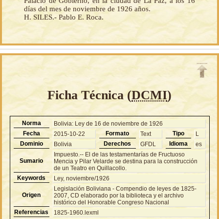
Palacio de Gobierno, en la ciudad de La Paz, a los 16
días del mes de noviembre de 1926 años.
H. SILES.- Pablo E. Roca.
Ficha Técnica (
DCMI
)
Norma
Bolivia: Ley de 16 de noviembre de 1926
Fecha
Formato
Tipo
2015-10-22
Text
L
Dominio
Derechos
Idioma
Bolivia
GFDL
es
Impuesto.-- El de las testamentarías de Fructuoso
Sumario
Mencia y Pilar Velarde se destina para la construcción
de un Teatro en Quillacollo.
Keywords
Ley, noviembre/1926
Legislación Boliviana - Compendio de leyes de 1825-
Origen
2007, CD elaborado por la biblioteca y el archivo
histórico del Honorable Congreso Nacional
Referencias
1825-1960.lexml