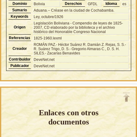
Dominio
Derechos
Idioma
Bolivia
GFDL
es
Sumario
Aduana.-- Créase en la ciudad de Cochabamba.
Keywords
Ley, octubre/1926
Legislación Boliviana - Compendio de leyes de 1825-
Origen
2007, CD elaborado por la biblioteca y el archivo
histórico del Honorable Congreso Nacional
Referencias
1825-1960.lexml
ROMÁN PAZ.- Héctor Suárez R. Damián Z. Rejas, S. S.-
Creador
R. Suárez Trigo, D. S.- Gregorio Almaras C., D. S. H.
SILES.- Zacarías Benavides
Contribuidor
DeveNet.net
Publicador
DeveNet.net
Enlaces con otros
documentos