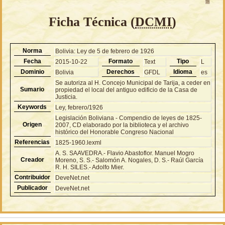
Ficha Técnica (
DCMI
)
Norma
Bolivia: Ley de 5 de febrero de 1926
Fecha
Formato
Tipo
2015-10-22
Text
L
Dominio
Derechos
Idioma
Bolivia
GFDL
es
Se autoriza al H. Concejo Municipal de Tarija, a ceder en
Sumario
propiedad el local del antiguo edificio de la Casa de
Justicia.
Keywords
Ley, febrero/1926
Legislación Boliviana - Compendio de leyes de 1825-
Origen
2007, CD elaborado por la biblioteca y el archivo
histórico del Honorable Congreso Nacional
Referencias
1825-1960.lexml
A. S. SAAVEDRA.- Flavio Abastoflor. Manuel Mogro
Creador
Moreno, S. S.- Salomón A. Nogales, D. S.- Raúl García
R. H. SILES.- Adolfo Mier.
Contribuidor
DeveNet.net
Publicador
DeveNet.net