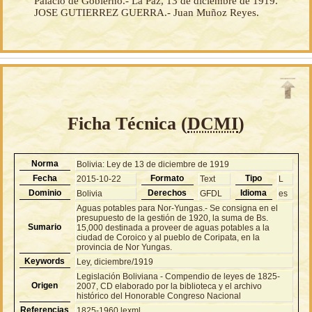
Palacio de Gobierno.- La Paz, 13 de diciembre de 1919.
JOSE GUTIERREZ GUERRA.- Juan Muñoz Reyes.
Ficha Técnica (
DCMI
)
Norma
Bolivia: Ley de 13 de diciembre de 1919
Fecha
Formato
Tipo
2015-10-22
Text
L
Dominio
Derechos
Idioma
Bolivia
GFDL
es
Aguas potables para Nor-Yungas.- Se consigna en el
presupuesto de la gestión de 1920, la suma de Bs.
Sumario
15,000 destinada a proveer de aguas potables a la
ciudad de Coroico y al pueblo de Coripata, en la
provincia de Nor Yungas.
Keywords
Ley, diciembre/1919
Legislación Boliviana - Compendio de leyes de 1825-
Origen
2007, CD elaborado por la biblioteca y el archivo
histórico del Honorable Congreso Nacional
Referencias
1825-1960.lexml