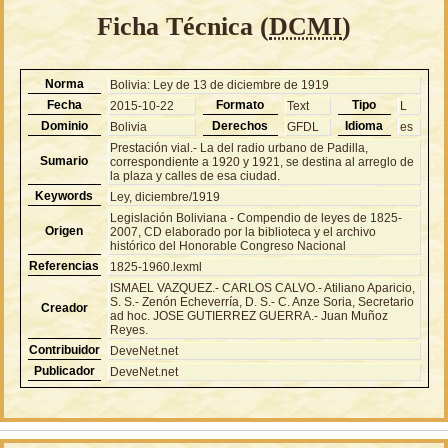
Ficha Técnica (
DCMI
)
Norma
Bolivia: Ley de 13 de diciembre de 1919
Fecha
Formato
Tipo
2015-10-22
Text
L
Dominio
Derechos
Idioma
Bolivia
GFDL
es
Prestación vial.- La del radio urbano de Padilla,
Sumario
correspondiente a 1920 y 1921, se destina al arreglo de
la plaza y calles de esa ciudad.
Keywords
Ley, diciembre/1919
Legislación Boliviana - Compendio de leyes de 1825-
Origen
2007, CD elaborado por la biblioteca y el archivo
histórico del Honorable Congreso Nacional
Referencias
1825-1960.lexml
ISMAEL VAZQUEZ.- CARLOS CALVO.- Atiliano Aparicio,
S. S.- Zenón Echeverría, D. S.- C. Anze Soria, Secretario
Creador
ad hoc. JOSE GUTIERREZ GUERRA.- Juan Muñoz
Reyes.
Contribuidor
DeveNet.net
Publicador
DeveNet.net