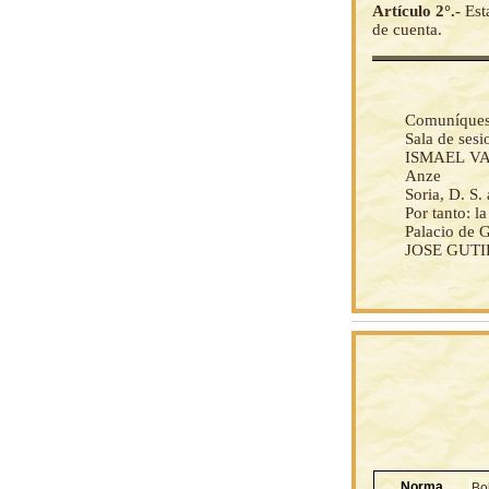
Artículo 2°.-
Est
de cuenta.
Comuníquese 
Sala de ses
ISMAEL VAZ
Anze
Soria, D. S.
Por tanto: 
Palacio de 
JOSE GUTIE
Norma
Bo