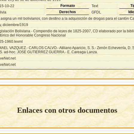
Formato
Ti
15-10-22
Text
Derechos
Idi
ivia
GFDL
asigna un mil bolivianos, con destino a la adquisición de drogas para el cantón C
y, diciembre/1919
gislación Boliviana - Compendio de leyes de 1825-2007, CD elaborado por la biblio
stórico del Honorable Congreso Nacional
25-1960.lexml
MAEL VAZQUEZ.- CARLOS CALVO.- Atiliano Aparicio, S. S.- Zenón Echeverría, D. S.
 S. ad-hoc. JOSE GUTIERREZ GUERRA.- E. Careaga Lanza.
veNet.net
veNet.net
Enlaces con otros documentos