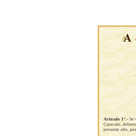
Artículo 1°.-
Se 
Caracato, debien
presente año, por