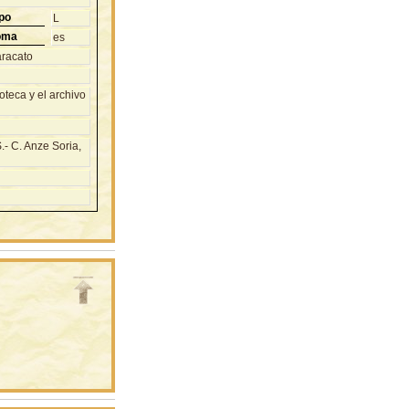
po
L
oma
es
aracato
teca y el archivo
- C. Anze Soria,