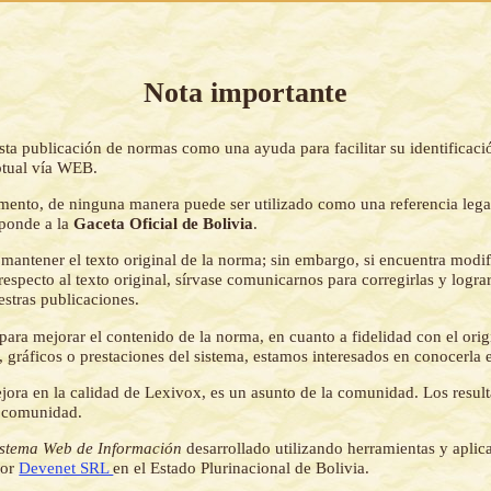
Nota importante
sta publicación de normas como una ayuda para facilitar su identificaci
tual vía WEB.
mento, de ninguna manera puede ser utilizado como una referencia lega
sponde a la
Gaceta Oficial de Bolivia
.
mantener el texto original de la norma; sin embargo, si encuentra modi
respecto al texto original, sírvase comunicarnos para corregirlas y logr
estras publicaciones.
ara mejorar el contenido de la norma, en cuanto a fidelidad con el origi
 gráficos o prestaciones del sistema, estamos interesados en conocerla 
jora en la calidad de Lexivox, es un asunto de la comunidad. Los resul
a comunidad.
istema Web de Información
desarrollado utilizando herramientas y aplic
por
Devenet SRL
en el Estado Plurinacional de Bolivia.