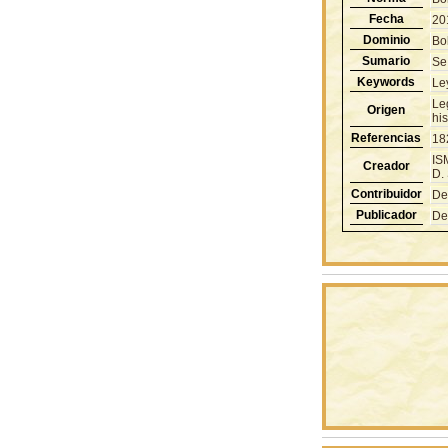
Fecha
20
Dominio
Bol
Sumario
Se 
Keywords
Le
Le
Origen
hi
Referencias
18
IS
Creador
D.
Contribuidor
De
Publicador
De