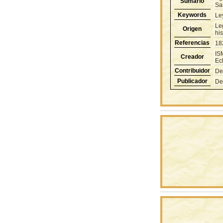
Sumario
Sa
Keywords
Le
Le
Origen
hi
Referencias
18
IS
Creador
Ec
Contribuidor
De
Publicador
De