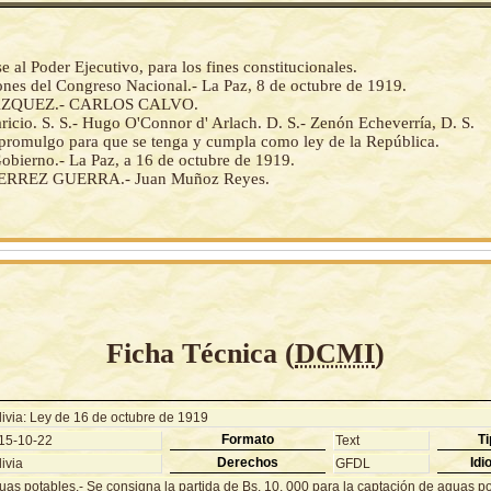
al Poder Ejecutivo, para los fines constitucionales.
ones del Congreso Nacional.- La Paz, 8 de octubre de 1919.
AZQUEZ.- CARLOS CALVO.
ricio. S. S.- Hugo O'Connor d' Arlach. D. S.- Zenón Echeverría, D. S.
a promulgo para que se tenga y cumpla como ley de la República.
obierno.- La Paz, a 16 de octubre de 1919.
ERREZ GUERRA.- Juan Muñoz Reyes.
Ficha Técnica (
DCMI
)
livia: Ley de 16 de octubre de 1919
Formato
Ti
15-10-22
Text
Derechos
Idi
ivia
GFDL
uas potables.- Se consigna la partida de Bs. 10, 000 para la captación de aguas po