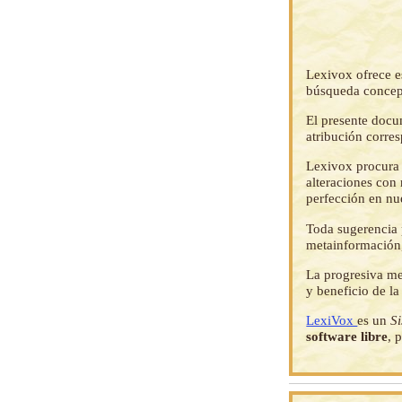
Lexivox ofrece e
búsqueda concep
El presente docu
atribución corre
Lexivox procura 
alteraciones con 
perfección en nu
Toda sugerencia p
metainformación,
La progresiva me
y beneficio de l
LexiVox
es un
S
software libre
, 