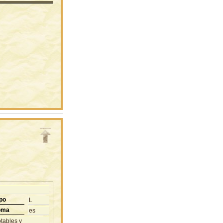
po
L
oma
es
tables y