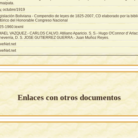
maipata.
y, octubre/1919
gislación Boliviana - Compendio de leyes de 1825-2007, CD elaborado por la biblio
stórico del Honorable Congreso Nacional
25-1960.lexml
MAEL VAZQUEZ.- CARLOS CALVO. Atiliano Aparicio. S. S.- Hugo O'Connor d' Arlach
heverría, D. S. JOSE GUTIERREZ GUERRA.- Juan Muñoz Reyes.
veNet.net
veNet.net
Enlaces con otros documentos