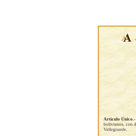
Artículo Único.
bolivianos, con d
Vallegrande.