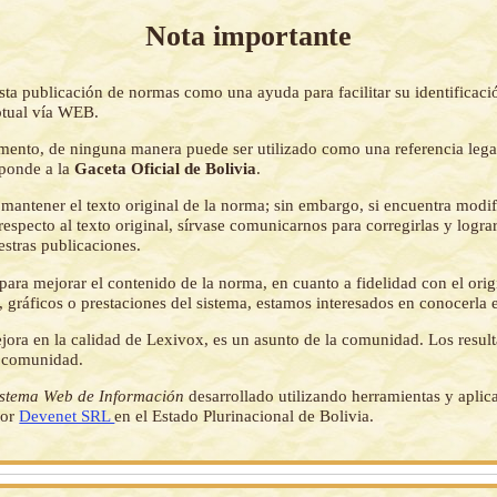
Nota importante
sta publicación de normas como una ayuda para facilitar su identificaci
tual vía WEB.
mento, de ninguna manera puede ser utilizado como una referencia lega
sponde a la
Gaceta Oficial de Bolivia
.
mantener el texto original de la norma; sin embargo, si encuentra modi
respecto al texto original, sírvase comunicarnos para corregirlas y logr
estras publicaciones.
ara mejorar el contenido de la norma, en cuanto a fidelidad con el origi
 gráficos o prestaciones del sistema, estamos interesados en conocerla 
jora en la calidad de Lexivox, es un asunto de la comunidad. Los resul
a comunidad.
istema Web de Información
desarrollado utilizando herramientas y aplic
por
Devenet SRL
en el Estado Plurinacional de Bolivia.