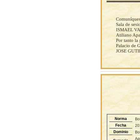
Comuníquese 
Sala de sesi
ISMAEL V
Atiliano Apa
Por tanto l
Palacio de G
JOSE GUTI
Norma
Bo
Fecha
20
Dominio
Bol
Ag