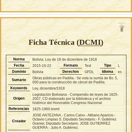
Ficha Técnica (
DCMI
)
Norma
Bolivia: Ley de 18 de diciembre de 1918
Fecha
Formato
Tipo
2015-10-22
Text
L
Dominio
Derechos
Idioma
Bolivia
GFDL
es
Obras públicas en Padilla.- Se vota la sumía de Bs. 5,
Sumario
000 para la construcción de cárcel de Padilla.
Keywords
Ley, diciembre/1918
Legislación Boliviana - Compendio de leyes de 1825-
Origen
2007, CD elaborado por la biblioteca y el archivo
histórico del Honorable Congreso Nacional
Referencias
1825-1960.lexml
JOSE ANTEZANA.- Carlos Calvo.- Atiliano Aparicio.-
Octavio Limpias S. Diputado Secretario.- F. Gutiérrez
Creador
Granier, Diputado Secretario. JOSE GUTIERREZ
GUERRA.- Julio A. Gutiérrez.