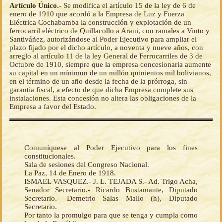
Artículo Único.-
Se modifica el artículo 15 de la ley de 6 de
enero de 1910 que acordó a la Empresa de Luz y Fuerza
Eléctrica Cochabamba la construcción y explotación de un
ferrocarril eléctrico de Quillacollo a Arani, con ramales a Vinto y
Santiváñez, autorizándose al Poder Ejecutivo para ampliar el
plazo fijado por el dicho artículo, a noventa y nueve años, con
arreglo al artículo 11 de la ley General de Ferrocarriles de 3 de
Octubre de 1910, siempre que la empresa concesionaria aumente
su capital en un mínimun de un millón quinientos mil bolivianos,
en el término de un año desde la fecha de la prórroga, sin
garantía fiscal, a efecto de que dicha Empresa complete sus
instalaciones. Esta concesión no altera las obligaciones de la
Empresa a favor del Estado.
Comuníquese al Poder Ejecutivo para los fines
constitucionales.
Sala de sesiones del Congreso Nacional.
La Paz, 14 de Enero de 1918.
ISMAEL VASQUEZ.- J. L. TEJADA S.- Ad. Trigo Acha,
Senador Secretario.- Ricardo Bustamante, Diputado
Secretario.- Demetrio Salas Mallo (h), Diputado
Secretario.
Por tanto la promulgo para que se tenga y cumpla como