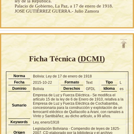
ley de la República.
Palacio de Gobierno, La Paz, a 17 de enero de 1918.
JOSE GUTIÉRREZ GUERRA.- Julio Zamora
Ficha Técnica (
DCMI
)
Norma
Bolivia: Ley de 17 de enero de 1918
Fecha
Formato
Tipo
2015-10-22
Text
L
Dominio
Derechos
Idioma
Bolivia
GFDL
es
Empresa de Luz y Fuerza Eléctrica.- Se modifica el
artículo 15 de la ley de 6 de Enero de 1910, relativa a la
Empresa de Luz y Fuerza Eléctrica de Cochabamba,
Sumario
concesionaria para la construcción y explotación de un
ferrocarril eléctrico de Quillacollo a Arani, con ramales a
Vinto y Santibáñez, au dicho artículo, a 99 años.
Keywords
Ley, enero/1918
Legislación Boliviana - Compendio de leyes de 1825-
Origen
2007, CD elaborado por la biblioteca y el archivo