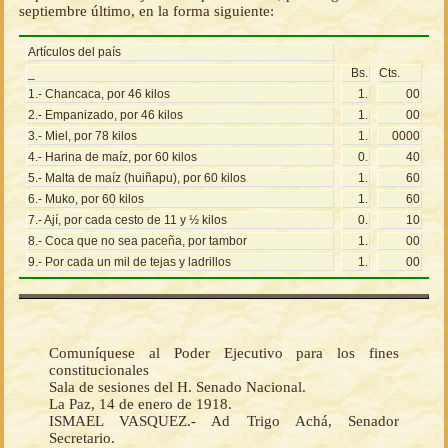
septiembre último, en la forma siguiente:
Artículos del país
_
Bs.
Cts.
1.- Chancaca, por 46 kilos
1.
00
2.- Empanizado, por 46 kilos
1.
00
3.- Miel, por 78 kilos
1.
0000
4.- Harina de maíz, por 60 kilos
0.
40
5.- Malta de maíz (huiñapu), por 60 kilos
1.
60
6.- Muko, por 60 kilos
1.
60
7.- Ají, por cada cesto de 11 y ½ kilos
0.
10
8.- Coca que no sea paceña, por tambor
1.
00
9.- Por cada un mil de tejas y ladrillos
1.
00
Comuníquese al Poder Ejecutivo para los fines
constitucionales
Sala de sesiones del H. Senado Nacional.
La Paz, 14 de enero de 1918.
ISMAEL VASQUEZ.- Ad Trigo Achá, Senador
Secretario.