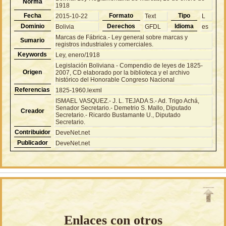
Norma
1918
Fecha
Formato
Tipo
2015-10-22
Text
L
Dominio
Derechos
Idioma
Bolivia
GFDL
es
Marcas de Fábrica.- Ley general sobre marcas y
Sumario
registros industriales y comerciales.
Keywords
Ley, enero/1918
Legislación Boliviana - Compendio de leyes de 1825-
Origen
2007, CD elaborado por la biblioteca y el archivo
histórico del Honorable Congreso Nacional
Referencias
1825-1960.lexml
ISMAEL VASQUEZ.- J. L. TEJADA S.- Ad. Trigo Achá,
Senador Secretario.- Demetrio S. Mallo, Diputado
Creador
Secretario.- Ricardo Bustamante U., Diputado
Secretario.
Contribuidor
DeveNet.net
Publicador
DeveNet.net
Enlaces con otros