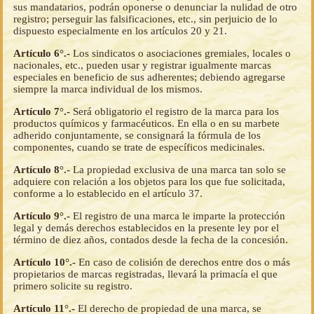
sus mandatarios, podrán oponerse o denunciar la nulidad de otro
registro; perseguir las falsificaciones, etc., sin perjuicio de lo
dispuesto especialmente en los artículos 20 y 21.
Artículo 6°.-
Los sindicatos o asociaciones gremiales, locales o
nacionales, etc., pueden usar y registrar igualmente marcas
especiales en beneficio de sus adherentes; debiendo agregarse
siempre la marca individual de los mismos.
Artículo 7°.-
Será obligatorio el registro de la marca para los
productos químicos y farmacéuticos. En ella o en su marbete
adherido conjuntamente, se consignará la fórmula de los
componentes, cuando se trate de específicos medicinales.
Artículo 8°.-
La propiedad exclusiva de una marca tan solo se
adquiere con relación a los objetos para los que fue solicitada,
conforme a lo establecido en el artículo 37.
Artículo 9°.-
El registro de una marca le imparte la protección
legal y demás derechos establecidos en la presente ley por el
término de diez años, contados desde la fecha de la concesión.
Artículo 10°.-
En caso de colisión de derechos entre dos o más
propietarios de marcas registradas, llevará la primacía el que
primero solicite su registro.
Artículo 11°.-
El derecho de propiedad de una marca, se