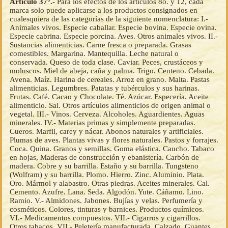
Artículo 37°.-
Para los efectos de los artículos 8o. y 12, cada
marca solo puede aplicarse a los productos consignados en
cualesquiera de las categorías de la siguiente nomenclatura: I.-
Animales vivos. Especie caballar. Especie bovina. Especie ovina.
Especie cabrina. Especie porcina. Aves. Otros animales vivos. II.-
Sustancias alimenticias. Carne fresca o preparada. Grasas
comestibles. Margarina. Mantequilla. Leche natural o
conservada. Queso de toda clase. Caviar. Peces, crustáceos y
moluscos. Miel de abeja, caña y palma. Trigo. Centeno. Cebada.
Avena. Maíz. Harina de cereales. Arroz en grano. Malta. Pastas
alimenticias. Legumbres. Patatas y tubérculos y sus harinas.
Frutas. Café. Cacao y Chocolate. Té. Azúcar. Especería. Aceite
alimenticio. Sal. Otros artículos alimenticios de origen animal o
vegetal. III.- Vinos. Cerveza. Alcoholes. Aguardientes. Aguas
minerales. IV.- Materias primas y simplemente preparadas.
Cueros. Marfil, carey y nácar. Abonos naturales y artificiales.
Plumas de aves. Plantas vivas y flores naturales. Pastos y forrajes.
Coca. Quina. Granos y semillas. Goma elástica. Caucho. Tabaco
en hojas, Maderas de construcción y ebanistería. Carbón de
madera. Cobre y su barrilla. Estaño y su barrilla. Tungsteno
(Wolfram) y su barrilla. Plomo. Hierro. Zinc. Aluminio. Plata.
Oro. Mármol y alabastro. Otras piedras. Aceites minerales. Cal.
Cemento. Azufre. Lana. Seda. Algodón. Yute. Cáñamo. Lino.
Ramio. V.- Almidones. Jabones. Bujías y velas. Perfumería y
cosméticos. Colores, tinturas y barnices. Productos químicos.
VI.- Medicamentos compuestos. VII.- Cigarros y cigarrillos.
Otros tabacos. VII.- Peletería manufacturada. Calzado. Guantes.