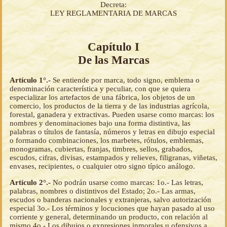
Decreta:
LEY REGLAMENTARIA DE MARCAS
Capítulo I
De las Marcas
Artículo 1°.-
Se entiende por marca, todo signo, emblema o
denominación característica y peculiar, con que se quiera
especializar los artefactos de una fábrica, los objetos de un
comercio, los productos de la tierra y de las industrias agrícola,
forestal, ganadera y extractivas. Pueden usarse como marcas: los
nombres y denominaciones bajo una forma distintiva, las
palabras o títulos de fantasía, números y letras en dibujo especial
o formando combinaciones, los marbetes, rótulos, emblemas,
monogramas, cubiertas, franjas, timbres, sellos, grabados,
escudos, cifras, divisas, estampados y relieves, filigranas, viñetas,
envases, recipientes, o cualquier otro signo típico análogo.
Artículo 2°.-
No podrán usarse como marcas: 1o.- Las letras,
palabras, nombres o distintivos del Estado; 2o.- Las armas,
escudos o banderas nacionales y extranjeras, salvo autorización
especial 3o.- Los términos y locuciones que hayan pasado al uso
corriente y general, determinando un producto, con relación al
mismo 4o.- Los dibujos o expresiones inmorales u ofensivos a