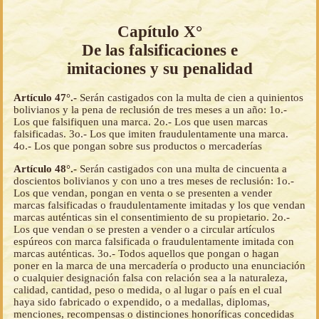
Capítulo X°
De las falsificaciones e
imitaciones y su penalidad
Artículo 47°.-
Serán castigados con la multa de cien a quinientos
bolivianos y la pena de reclusión de tres meses a un año: 1o.-
Los que falsifiquen una marca. 2o.- Los que usen marcas
falsificadas. 3o.- Los que imiten fraudulentamente una marca.
4o.- Los que pongan sobre sus productos o mercaderías
Artículo 48°.-
Serán castigados con una multa de cincuenta a
doscientos bolivianos y con uno a tres meses de reclusión: 1o.-
Los que vendan, pongan en venta o se presenten a vender
marcas falsificadas o fraudulentamente imitadas y los que vendan
marcas auténticas sin el consentimiento de su propietario. 2o.-
Los que vendan o se presten a vender o a circular artículos
espúreos con marca falsificada o fraudulentamente imitada con
marcas auténticas. 3o.- Todos aquellos que pongan o hagan
poner en la marca de una mercadería o producto una enunciación
o cualquier designación falsa con relación sea a la naturaleza,
calidad, cantidad, peso o medida, o al lugar o país en el cual
haya sido fabricado o expendido, o a medallas, diplomas,
menciones, recompensas o distinciones honoríficas concedidas