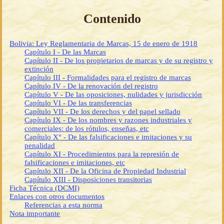
Contenido
Bolivia: Ley Reglamentaria de Marcas, 15 de enero de 1918
Capítulo I - De las Marcas
Capítulo II - De los propietarios de marcas y de su registro y
extinción
Capítulo III - Formalidades para el registro de marcas
Capítulo IV - De la renovación del registro
Capítulo V - De las oposiciones, nulidades y jurisdicción
Capítulo VI - De las transferencias
Capítulo VII - De los derechos y del papel sellado
Capítulo IX - De los nombres y razones industriales y
comerciales: de los rótulos, enseñas, etc
Capítulo X° - De las falsificaciones e imitaciones y su
penalidad
Capítulo XI - Procedimientos para la represión de
falsificaciones e imitaciones, etc
Capítulo XII - De la Oficina de Propiedad Industrial
Capítulo XIII - Disposiciones transitorias
Ficha Técnica (DCMI)
Enlaces con otros documentos
Referencias a esta norma
Nota importante