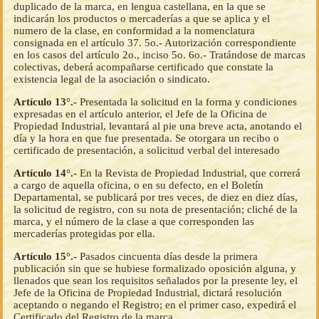
duplicado de la marca, en lengua castellana, en la que se
indicarán los productos o mercaderías a que se aplica y el
numero de la clase, en conformidad a la nomenclatura
consignada en el artículo 37. 5o.- Autorización correspondiente
en los casos del artículo 2o., inciso 5o. 6o.- Tratándose de marcas
colectivas, deberá acompañarse certificado que constate la
existencia legal de la asociación o sindicato.
Artículo 13°.-
Presentada la solicitud en la forma y condiciones
expresadas en el artículo anterior, el Jefe de la Oficina de
Propiedad Industrial, levantará al pie una breve acta, anotando el
día y la hora en que fue presentada. Se otorgara un recibo o
certificado de presentación, a solicitud verbal del interesado
Artículo 14°.-
En la Revista de Propiedad Industrial, que correrá
a cargo de aquella oficina, o en su defecto, en el Boletín
Departamental, se publicará por tres veces, de diez en diez días,
la solicitud de registro, con su nota de presentación; cliché de la
marca, y el número de la clase a que corresponden las
mercaderías protegidas por ella.
Artículo 15°.-
Pasados cincuenta días desde la primera
publicación sin que se hubiese formalizado oposición alguna, y
llenados que sean los requisitos señalados por la presente ley, el
Jefe de la Oficina de Propiedad Industrial, dictará resolución
aceptando o negando el Registro; en el primer caso, expedirá el
Certificado del Registro de la marca.