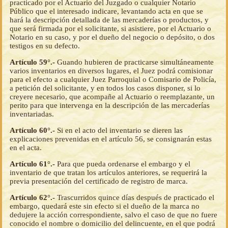
practicado por el Actuario del Juzgado o cualquier Notario
Público que el interesado indicare, levantando acta en que se
hará la descripción detallada de las mercaderías o productos, y
que será firmada por el solicitante, si asistiere, por el Actuario o
Notario en su caso, y por el dueño del negocio o depósito, o dos
testigos en su defecto.
Artículo 59°.-
Guando hubieren de practicarse simultáneamente
varios inventarios en diversos lugares, el Juez podrá comisionar
para el efecto a cualquier Juez Parroquial o Comisario de Policía,
a petición del solicitante, y en todos los casos disponer, si lo
creyere necesario, que acompañe al Actuario o reemplazante, un
perito para que intervenga en la descripción de las mercaderías
inventariadas.
Artículo 60°.-
Si en el acto del inventario se dieren las
explicaciones prevenidas en el artículo 56, se consignarán estas
en el acta.
Artículo 61°.-
Para que pueda ordenarse el embargo y el
inventario de que tratan los artículos anteriores, se requerirá la
previa presentación del certificado de registro de marca.
Artículo 62°.-
Trascurridos quince días después de practicado el
embargo, quedará este sin efecto si el dueño de la marca no
dedujere la acción correspondiente, salvo el caso de que no fuere
conocido el nombre o domicilio del delincuente, en el que podrá