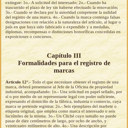
extingue: 1o.- A solicitud del interesado; 2o.- Cuando ha
trascurrido el plazo de ley sin haberse efectuado la renovación;
3o.- Cuando se declara por la autoridad competente la nulidad
del registro de una marca. 4o.- Cuando la marca contenga falsas
designaciones con relación a la naturaleza del artículo, al lugar o
país en que haya sido fabricado o expendido y a medallas,
diplomas, recompensas o distinciones honoríficas concedidas en
exposiciones o concursos.
Capítulo III
Formalidades para el registro de
marcas
Artículo 12°.-
Todo el que necesitare obtener el registro de una
marca, deberá presentarse al Jefe de la Oficina de propiedad
industrial, acompañando: 1o.- Una solicitud en papel sellado, por
sí o por medio de un representante legal con poder suficiente,
expresando el domicilio de la fábrica, industria o comercio, cuya
marca se pretende registrar. 2o.- Seis ejemplares del marbete o
etiqueta original, que emplea como marca el interesado o seis
facsímiles de la misma. 3o.- Un Cliché cuyo tamaño no puede
pasar de diez centímetros de largo, por ocho de ancho, y
veinticuatro milímetros de alto. 4o.- Una descripción por