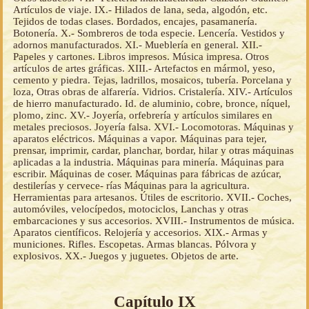
Artículos de viaje. IX.- Hilados de lana, seda, algodón, etc.
Tejidos de todas clases. Bordados, encajes, pasamanería.
Botonería. X.- Sombreros de toda especie. Lencería. Vestidos y
adornos manufacturados. XI.- Mueblería en general. XII.-
Papeles y cartones. Libros impresos. Música impresa. Otros
artículos de artes gráficas. XIII.- Artefactos en mármol, yeso,
cemento y piedra. Tejas, ladrillos, mosaicos, tubería. Porcelana y
loza, Otras obras de alfarería. Vidrios. Cristalería. XIV.- Artículos
de hierro manufacturado. Id. de aluminio, cobre, bronce, níquel,
plomo, zinc. XV.- Joyería, orfebrería y artículos similares en
metales preciosos. Joyería falsa. XVI.- Locomotoras. Máquinas y
aparatos eléctricos. Máquinas a vapor. Máquinas para tejer,
prensar, imprimir, cardar, planchar, bordar, hilar y otras máquinas
aplicadas a la industria. Máquinas para minería. Máquinas para
escribir. Máquinas de coser. Máquinas para fábricas de azúcar,
destilerías y cervece- rías Máquinas para la agricultura.
Herramientas para artesanos. Útiles de escritorio. XVII.- Coches,
automóviles, velocípedos, motociclos, Lanchas y otras
embarcaciones y sus accesorios. XVIII.- Instrumentos de música.
Aparatos científicos. Relojería y accesorios. XIX.- Armas y
municiones. Rifles. Escopetas. Armas blancas. Pólvora y
explosivos. XX.- Juegos y juguetes. Objetos de arte.
Capítulo IX