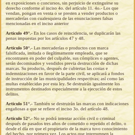
en exposiciones o concursos, sin perjuicio de extinguirse su
derecho conforme al inciso 4o. del artículo 11. 4o.- Los que
vendan, pongan en venta o se presten a vender productos o
mercaderías con cualesquiera de las enunciaciones falsas
mencionadas en el inciso anterior
Artículo 49°.-
En los casos de reincidencia, se duplicarán las
penas impuestas por los artículos 47 y 48.
Artículo 50°.-
Las mercaderías o productos con marca
falsificada, imitada o ilegítimamente empleada, que se
encontrasen en poder del culpable, sus cómplices o agentes,
serán decomisados y vendidos previa destrucción de dichas
marcas. Su producto, después de cubiertas las costas e
indemnizaciones en favor de la parte civil, se aplicará a fondos
de instrucción de las municipalidades respectivas; así como las
multas establecidas por esta ley. Se destruirán igualmente los
instrumentos destinados especialmente a la ejecución de estos
delitos.
Artículo 51°.-
También se destruirán las marcas con indicaciones
engañosas a que se refiere el inciso 3o. del artículo 48.
Artículo 52°.-
No se podrá intentar acción civil o criminal
después de pasados tres años de cometido o repetido el delito, o
desde el día en que el propietario de la marca tuvo conocimiento
del hecho, por primera vez. Los actos que interrumpen la