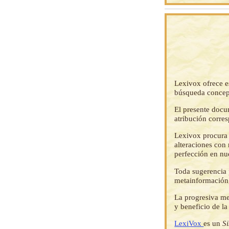
Lexivox ofrece e
búsqueda concep
El presente docu
atribución corre
Lexivox procura 
alteraciones con 
perfección en nu
Toda sugerencia p
metainformación,
La progresiva me
y beneficio de l
LexiVox
es un
S