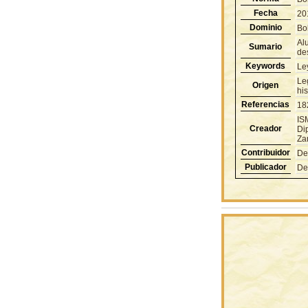
Fecha
20
Dominio
Bol
Alu
Sumario
des
Keywords
Le
Le
Origen
hi
Referencias
18
IS
Creador
Di
Za
Contribuidor
De
Publicador
De