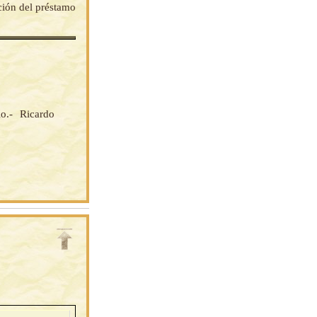
ción del préstamo
.- Ricardo