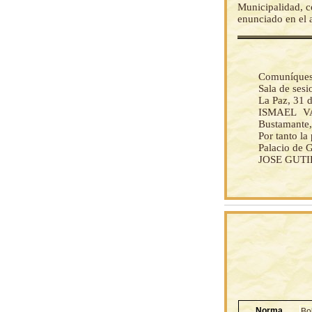
Municipalidad, c
enunciado en el a
Comuníquese 
Sala de ses
La Paz, 31 
ISMAEL VA
Bustamante, 
Por tanto l
Palacio de 
JOSE GUTI
Norma
Bo