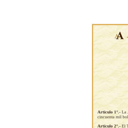
Artículo 1°.-
La 
cincuenta mil bol
Artículo 2°.-
El 