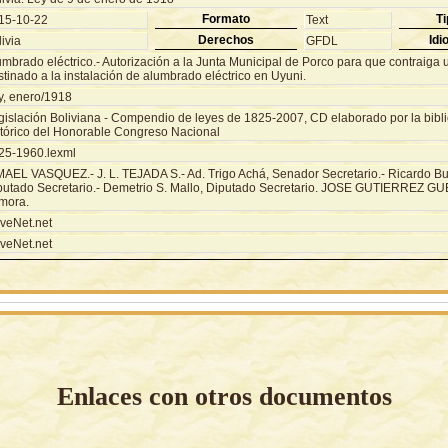
Formato
Ti
15-10-22
Text
Derechos
Idi
ivia
GFDL
mbrado eléctrico.- Autorización a la Junta Municipal de Porco para que contraiga 
tinado a la instalación de alumbrado eléctrico en Uyuni.
y, enero/1918
gislación Boliviana - Compendio de leyes de 1825-2007, CD elaborado por la biblio
stórico del Honorable Congreso Nacional
25-1960.lexml
MAEL VASQUEZ.- J. L. TEJADA S.- Ad. Trigo Achá, Senador Secretario.- Ricardo B
putado Secretario.- Demetrio S. Mallo, Diputado Secretario. JOSE GUTIERREZ GU
mora.
veNet.net
veNet.net
Enlaces con otros documentos