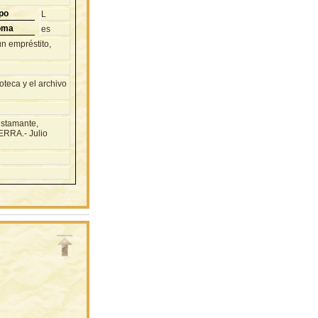
po
L
oma
es
un empréstito,
teca y el archivo
ustamante,
ERRA.- Julio