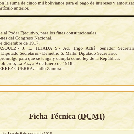
on la suma de cinco mil bolivianos para el pago de intereses y amortiza
rtículo anterior.
al Poder Ejecutivo, para los fines constitucionales.
iones del Congreso Nacional.
de diciembre de 1917.
SQUEZ.- J. L. TEJADA S.- Ad. Trigo Achá, Senador Secretario
Diputado Secretario.- Demetrio S. Mallo, Diputado Secretario.
a promulgo para que se tenga y cumpla como ley de la República.
Gobierno, La Paz, a 9 de Enero de 1918.
ERREZ GUERRA.- Julio Zamora.
Ficha Técnica (
DCMI
)
livia: Ley de 9 de enero de 1918