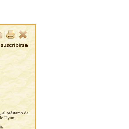
, al préstamo de
 de Uyuni.
da