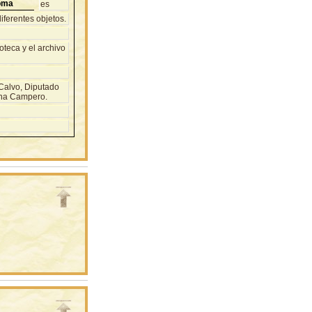
oma
es
ferentes objetos.
teca y el archivo
Calvo, Diputado
ina Campero.