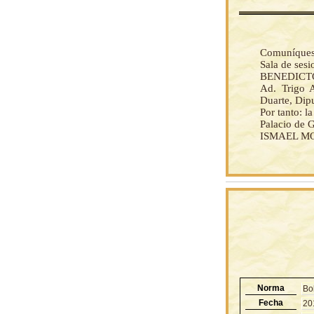
Comuníquese 
Sala de ses
BENEDICTO
Ad. Trigo A
Duarte, Dipu
Por tanto: 
Palacio de 
ISMAEL MON
Norma
Bo
Fecha
20