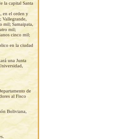
e la capital Santa
, en el orden y
; Vallegrande,
co mil; Samaipata,
atro mil;
ianos cinco mil;
blico en la ciudad
zará una Junta
Universidad,
 Departamento de
dores al Fisco
ión Boliviana,
es.