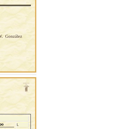
 W. González
po
L