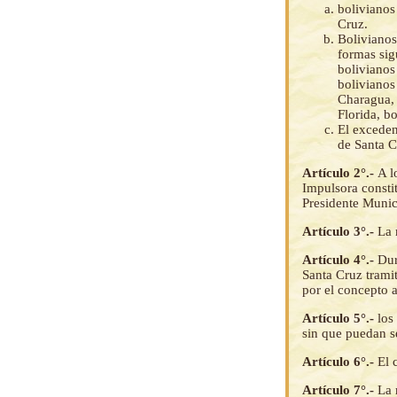
bolivianos
Cruz.
Bolivianos
formas sig
bolivianos
bolivianos
Charagua, 
Florida, b
El exceden
de Santa C
Artículo 2°.-
A l
Impulsora constit
Presidente Munic
Artículo 3°.-
La 
Artículo 4°.-
Dur
Santa Cruz tramit
por el concepto 
Artículo 5°.-
los
sin que puedan se
Artículo 6°.-
El 
Artículo 7°.-
La 