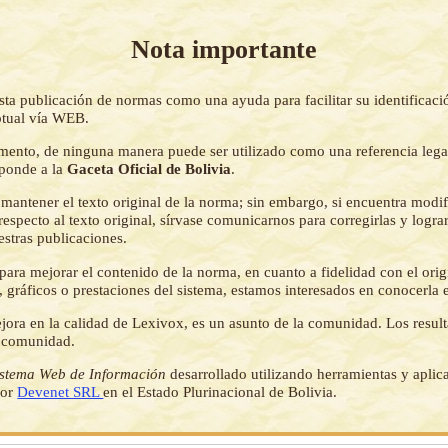
Nota importante
sta publicación de normas como una ayuda para facilitar su identificaci
tual vía WEB.
mento, de ninguna manera puede ser utilizado como una referencia lega
sponde a la
Gaceta Oficial de Bolivia
.
mantener el texto original de la norma; sin embargo, si encuentra modi
respecto al texto original, sírvase comunicarnos para corregirlas y logr
estras publicaciones.
ara mejorar el contenido de la norma, en cuanto a fidelidad con el origi
 gráficos o prestaciones del sistema, estamos interesados en conocerla 
jora en la calidad de Lexivox, es un asunto de la comunidad. Los resul
a comunidad.
istema Web de Información
desarrollado utilizando herramientas y aplic
por
Devenet SRL
en el Estado Plurinacional de Bolivia.