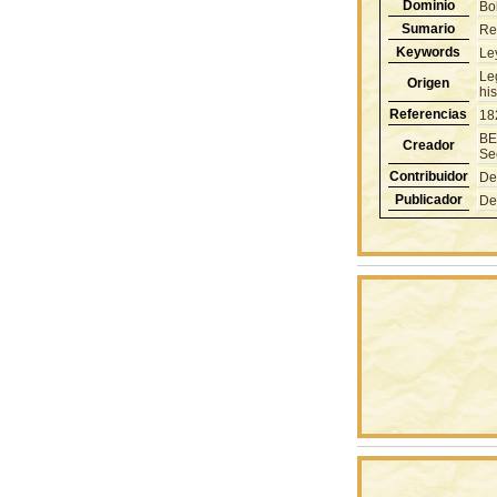
Dominio
Bol
Sumario
Re
Keywords
Le
Le
Origen
hi
Referencias
18
BE
Creador
Se
Contribuidor
De
Publicador
De