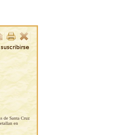
as de Santa Cruz
etallan en