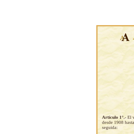
Artículo 1°.-
El 
desde 1908 hasta 
seguida: