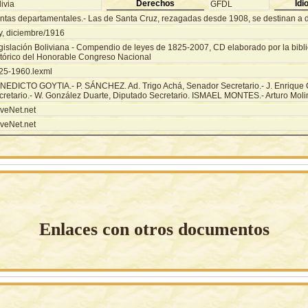
Derechos
Idi
ivia
GFDL
ntas departamentales.- Las de Santa Cruz, rezagadas desde 1908, se destinan a di
y, diciembre/1916
gislación Boliviana - Compendio de leyes de 1825-2007, CD elaborado por la biblio
stórico del Honorable Congreso Nacional
25-1960.lexml
NEDICTO GOYTIA.- P. SÁNCHEZ. Ad. Trigo Achá, Senador Secretario.- J. Enrique 
cretario.- W. González Duarte, Diputado Secretario. ISMAEL MONTES.- Arturo Mol
veNet.net
veNet.net
Enlaces con otros documentos