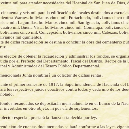
 veinte mil para atender necesidades del Hospital de San Juan de Dios, d
 cincuenta y seis mil para la edificación de locales destinados a escuelas
uientes: Warnes, bolivianos cinco mil; Portachuelo, bolivianos cinco mil
 siete mil; Lagunillas, bolivianos cinco mil; San Ignacio, bolivianos cin
 cuatro mil; Buena Vista, bolivianos cinco mil; Comarapa, bolivianos cu
bolivianos cinco mil; Concepción, bolivianos cinco mil; Cabezas, boliv
olivianos mil quinientos.
te de dicha recaudación se destina a concluir la obra del cementerio pú
ruz.
os efectos de obtener la recaudación y administrar los fondos, se organi
uida por el Prefecto del Departamento, Fiscal del Distrito, Rector de la 
ipal y Administrador del Tesoro Público Departamental.
mencionada Junta nombrará un colector de dichas rentas.
ante el primer semestre de 1917, la Superintendencia de Hacienda del
ará los respectivos juicios coactivos contra todos y cada uno de los deu
anotado.
 fondos recaudados se depositarán mensualmente en el Banco de la Nac
r invertidos en otro objeto, ni por vía de suplementos.
colector especial, prestará la fianza establecida por ley.
rendición de cuentas documentadas se hará conforme a las leyes vigent