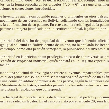
btenido su título, debe hacer su declaración por escrito, acompañando la
os, en la forma prescrita en los artículos 4°, 5° y 6°, para que el privi
aciones o correcciones introducidas.
s inventores que hayan obtenido patentes o privilegios en otros países
onocimiento de sus derechos en Bolivia, solicitando con las formalidade
e, la confirmación de su patente. En este caso, la fecha legal de la paten
patente extranjera justificada por un certificado oficial, legalizado por 
 prioridad del derecho de propiedad del inventor que habiendo solicita
aga igual solicitud en Bolivia dentro de un año, no la anularán los hec
ste tiempo, como otra petición semejante, la publicación del invento o s
 prioridad en la petición de un privilegio, en caso de controversia se pr
 Sección de Propiedad Industrial, quién anotará en un Registro especial l
tación.
ando una solicitud de privilegio se refiere a inventos impatentables, pre
epto el del primer inciso, no podrá ser rechazada sinó después de un ex
r una comisión ad-hoc compuesta de dos peritos, según la naturaleza de
Ministerio de Industria; siéndoles permitido a los solicitantes hacer sus
se dictará la resolución que corresponda.
 fecha legal de prioridad será la de la presentación del pedido y docum
rtirá sus efectos legales. En el caso previsto por el artículo 29, será la d