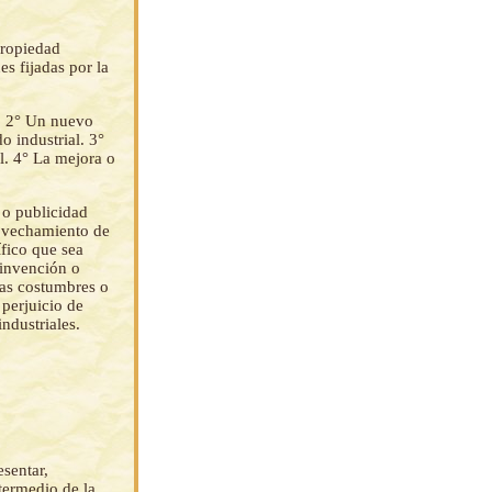
propiedad
es fijadas por la
l. 2° Un nuevo
 industrial. 3°
l. 4° La mejora o
 o publicidad
rovechamiento de
ífico que sea
 invención o
nas costumbres o
 perjuicio de
ndustriales.
esentar,
termedio de la