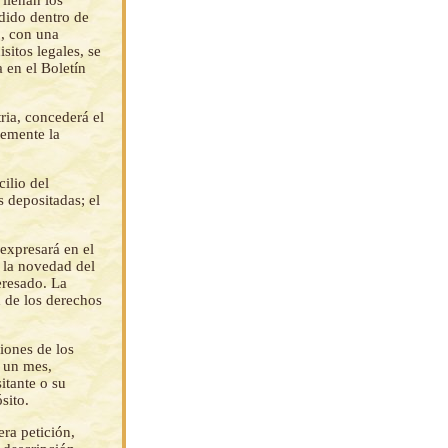
dido dentro de
o, con una
sitos legales, se
 en el Boletín
tria, concederá el
temente la
ilio del
s depositadas; el
 expresará en el
y la novedad del
eresado. La
d de los derechos
iones de los
e un mes,
itante o su
sito.
era petición,