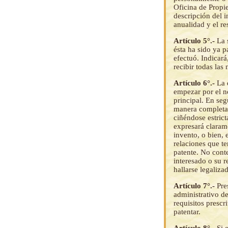
Oficina de Propie
descripción del i
anualidad y el re
Artículo 5°.-
La 
ésta ha sido ya p
efectuó. Indicará
recibir todas las
Artículo 6°.-
La 
empezar por el n
principal. En seg
manera completa,
ciñéndose estrict
expresará claram
invento, o bien, 
relaciones que te
patente. No conte
interesado o su 
hallarse legaliz
Artículo 7°.-
Pre
administrativo de
requisitos prescr
patentar.
Artículo 8°.-
Si 