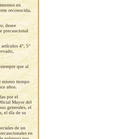
rimentos en
mente reconocida,
o, desee
te precaucional
 artículos 4°, 5°
ervado,
 siempre que al
 al mismo tiempo
nce años.
das por el
Oficial Mayor del
sus generales, el
, el día de su
eciales de un
precaucionales en
de prórroga por