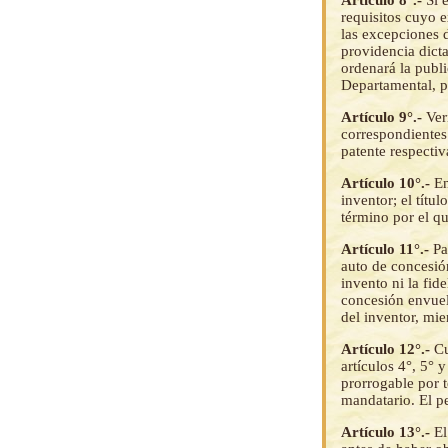
requisitos cuyo 
las excepciones d
providencia dicta
ordenará la publi
Departamental, po
Artículo 9°.-
Ver
correspondientes 
patente respectiv
Artículo 10°.-
En
inventor; el títu
término por el q
Artículo 11°.-
Pa
auto de concesión
invento ni la fid
concesión envuel
del inventor, mie
Artículo 12°.-
Cu
artículos 4°, 5° 
prorrogable por t
mandatario. El p
Artículo 13°.-
El