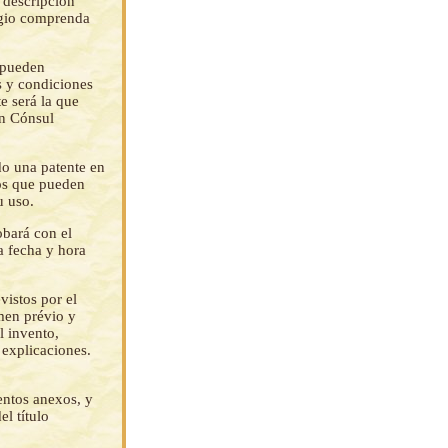
 descripción
legio comprenda
, pueden
s y condiciones
te será la que
un Cónsul
do una patente en
hos que pueden
u uso.
obará con el
a fecha y hora
vistos por el
ámen prévio y
l invento,
 explicaciones.
entos anexos, y
el título