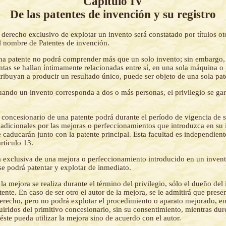
Capítulo IV
De las patentes de invención y su registro
 derecho exclusivo de explotar un invento será constatado por títulos ot
l nombre de Patentes de invención.
a patente no podrá comprender más que un solo invento; sin embargo,
intas se hallan íntimamente relacionadas entre sí, en una sola máquina 
ibuyan a producir un resultado único, puede ser objeto de una sola pat
ando un invento corresponda a dos o más personas, el privilegio se gar
 concesionario de una patente podrá durante el período de vigencia de s
s adicionales por las mejoras o perfeccionamientos que introduzca en su
e caducarán junto con la patente principal. Esta facultad es independien
rtículo 13.
 exclusiva de una mejora o perfeccionamiento introducido en un invent
se podrá patentar y explotar de inmediato.
 la mejora se realiza durante el término del privilegio, sólo el dueño del
ente. En caso de ser otro el autor de la mejora, se le admitirá que presen
derecho, pero no podrá explotar el procedimiento o aparato mejorado, en
iridos del primitivo concesionario, sin su consentimiento, mientras dure
ste pueda utilizar la mejora sino de acuerdo con el autor.