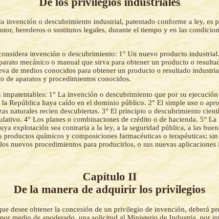
De los privilegios industriales
a invención o descubrimiento industrial, patentado conforme a ley, es 
utor, herederos o sustitutos legales, durante el tiempo y en las condicion
considera invención o descubrimiento: 1° Un nuevo producto industria
parato mecánico o manual que sirva para obtener un producto o resultado
eva de medios conocidos para obtener un producto o resultado industria
o de aparatos y procedimientos conocidos.
 impatentables: 1° La invención o descubrimiento que por su ejecución
e la República haya caído en el dominio público. 2° El simple uso o ap
zas naturales recien descubiertas. 3° El principio o descubrimiento cient
lativo. 4° Los planes o combinaciones de crédito o de hacienda. 5° La
ya explotación sea contraria a la ley, a la seguridad pública, a las bue
os productos químicos y composiciones farmacéuticas o terapéuticas; sin
los nuevos procedimientos para producirlos, o sus nuevas aplicaciones i
Capítulo II
De la manera de adquirir los privilegios
que desee obtener la concesión de un privilegio de invención, deberá pr
or medio de apoderado, una solicitud al Ministerio de Industria, por in