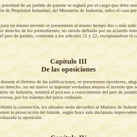
 prioridad de un pedido de patente se reglará por el cargo que debe senta
ión de Propiedad Industrial, del Ministerio de Industria, salvo el caso pre
 para un mismo invento se presentaren al mismo tiempo dos o más solic
jor derecho de los pretendientes, no siendo definido por un acuerdo entre
el juez de partido, conforme a los artículos 21 y 22, exceptuándose el 
Capítulo III
De las oposiciones
 durante el término de las publicaciones, se presentaren opositores, ale
jor derecho, no ser nuevo ni importar verdadera mejora el invento que s
sterio de Industria, remitirá el proceso a conocimiento del juez de partid
versia, por los trámites del juicio ordinario.
finida la contención, los obrados serán devueltos al Ministro de Industr
denen la prosecución del trámite, según haya sido declarada improceden
rechazada la oposición.