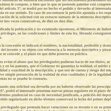
exámen le compete, o bien que lo que se pretende patentar está compren
el artículo 3°, se tendrá por no hecho el pedido y devuelto al interesad
da en ese sentido. En caso de encontrarse la petición ajustada a los requi
cación de la solicitud con un extracto sumario de la memoria descriptiva
r tres veces consecutivas, de diez en diez días.
ificada la publicación y no existiendo opositores, el Ministerio de Indus
privilegio, en las condiciones y límites de esta ley, librando consiguien
a.
 la concesión se indicará el nombres, la nacionalidad, profesión y domic
lo del invento y su objeto con referencia a la memoria descriptiva y pieza
ue se concede y el plazo en que debe ponerse en práctica.
ra evitar el abuso que los privilegiados pudieran hacer de sus títulos, se
 y en las patentes, que el Gobierno no garantiza la realidad, el mérito 
elidad y exactitud de la descripción, y que son de cuenta y riesgo del int
ve simple presunción de la realidad de esas cualidades y de la legalida
ntras no se pruebe lo contrario.
ando una solicitud sea devuelta por no haberse observado las prescripc
y 6°, podrá el interesado presentar nuevas piezas regulares en el plazo d
érmino prudencial en caso de necesidad justificada, a petición del depos
edido regularizado en dicho término conservará la fecha del primer depó
 privilegiado que pretenda hacer variaciones en su invento o en su prim