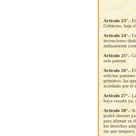
Artículo 23°.-
El
Gobierno, bajo e
Artículo 24°.-
Un
invenciones dist
mútuamente contr
Artículo 25°.-
Cu
sola patente.
Artículo 26°.-
El
solicitar patente
primitivo, las qu
acordado por el a
Artículo 27°.-
La
haya cesado ya, 
Artículo 28°.-
Si
podrá obtener pat
para afirmar su 
los derechos adqu
sin que tampoco é