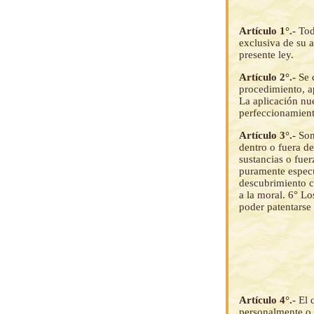
Artículo 1°.-
Tod
exclusiva de su a
presente ley.
Artículo 2°.-
Se 
procedimiento, a
La aplicación nu
perfeccionamient
Artículo 3°.-
Son
dentro o fuera d
sustancias o fuer
puramente especu
descubrimiento cu
a la moral. 6° L
poder patentarse 
Artículo 4°.-
El 
personalmente o p