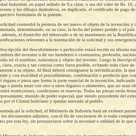
dad Industrial, en papel sellado de 9.a clase, o sea del valor de Bs. 10
nvento y los dibujos ilustrativos, en duplicado, el certificado de pago de
spectivo formulario de la patente.
solicitud contendrá la protesta de ser nuevo el objeto de la invención y 
atentada, determinando, en su caso, la fecha del primer pedido y el país
, además, el domicilio del interesado o de su mandatario en la República
 notificaciones referentes a la tramitación de la solicitud y sus emergenci
descripción del descubrimiento o perfección estará escrita en idioma na
ombres del inventor o de sus herederos o cesionarios, profesión, nacion
uida irá el nombres, naturaleza y objeto del invento. Luego la descripc
 clara, exacta y tan concisa como fuera posible, evitando toda clase de 
amente a su objeto. Al final deberá consignarse la reivindicación, la que
ente y con exactitud el procedimiento, combinación o producto que cons
el órgano o pieza que forma la parte esencial de la invención, indicando 
nga o pueda tener con otro u otros órganos o elementos, que no sean obj
ndrá restricciones, condiciones ni reservas. Todas las piezas serán firm
represantante, munido de poder especial, que siendo procedente del extr
ado por el Cónsul boliviano y quedar anexado al pedido.
sentada así la solicitud, el Ministerio de Industria hará un exámen pura
 los documentos adjuntos, con el fin de cerciorarse de si están completo
itos por esta ley, sin pronunciarse sobre la novedad o utilidad de lo que 
el Ministerio de Industria encontrare que los documentos presentados no