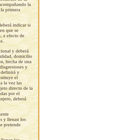
, acompañando la
 la primera
deberá indicar si
 en que se
, a efecto de
as.
cional y deberá
alidad, domicilio
ión, hecha de una
disgresiones y
 definirá y
tituye el
a la vez las
eto directo de la
adas por el
anjero, deberá
mente
s y llenan los
se pretende
 llenan los