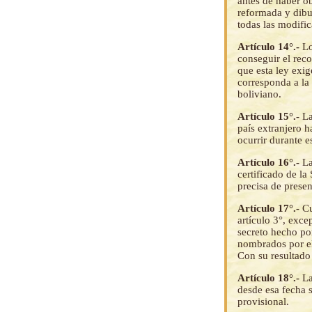
antes de haber o
reformada y dibuj
todas las modific
Artículo 14°.-
Lo
conseguir el rec
que esta ley exig
corresponda a la 
boliviano.
Artículo 15°.-
La
país extranjero h
ocurrir durante e
Artículo 16°.-
La
certificado de la
precisa de presen
Artículo 17°.-
Cu
artículo 3°, exc
secreto hecho po
nombrados por el 
Con su resultado 
Artículo 18°.-
La
desde esa fecha su
provisional.