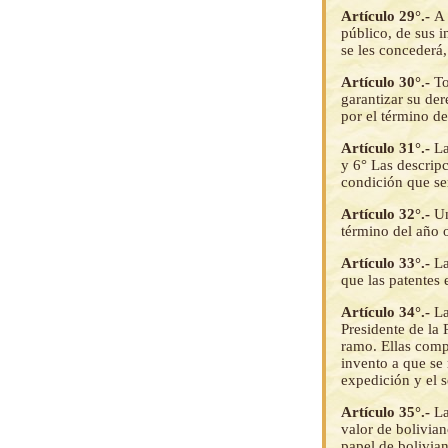
Artículo 29°.-
A 
público, de sus i
se les concederá,
Artículo 30°.-
To
garantizar su der
por el término de
Artículo 31°.-
La
y 6° Las descrip
condición que se
Artículo 32°.-
Un
término del año 
Artículo 33°.-
La
que las patentes
Artículo 34°.-
La
Presidente de la 
ramo. Ellas compr
invento a que se 
expedición y el s
Artículo 35°.-
La
valor de bolivian
papel de bolivian