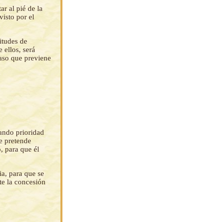
r al pié de la
visto por el
itudes de
 ellos, será
caso que previene
gando prioridad
e pretende
o, para que él
ia, para que se
te la concesión