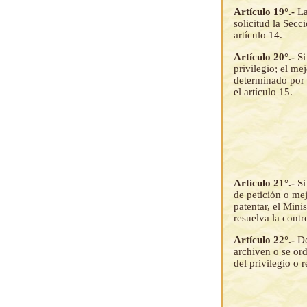
Artículo 19°.-
La
solicitud la Secc
artículo 14.
Artículo 20°.-
Si
privilegio; el me
determinado por 
el artículo 15.
Artículo 21°.-
Si
de petición o me
patentar, el Mini
resuelva la contro
Artículo 22°.-
De
archiven o se or
del privilegio o 