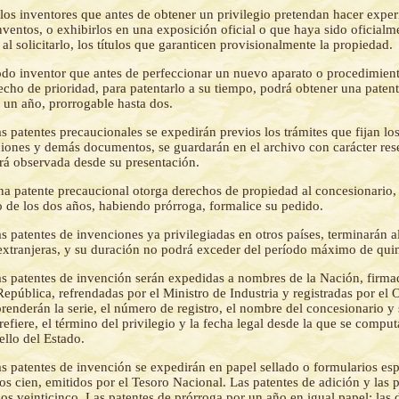
los inventores que antes de obtener un privilegio pretendan hacer expe
nventos, o exhibirlos en una exposición oficial o que haya sido oficial
 al solicitarlo, los títulos que garanticen provisionalmente la propiedad.
do inventor que antes de perfeccionar un nuevo aparato o procedimient
echo de prioridad, para patentarlo a su tiempo, podrá obtener una paten
 un año, prorrogable hasta dos.
s patentes precaucionales se expedirán previos los trámites que fijan los
ciones y demás documentos, se guardarán en el archivo con carácter res
rá observada desde su presentación.
a patente precaucional otorga derechos de propiedad al concesionario,
o de los dos años, habiendo prórroga, formalice su pedido.
s patentes de invenciones ya privilegiadas en otros países, terminarán
 extranjeras, y su duración no podrá exceder del período máximo de qui
s patentes de invención serán expedidas a nombres de la Nación, firma
República, refrendadas por el Ministro de Industria y registradas por el 
enderán la serie, el número de registro, el nombre del concesionario y 
refiere, el término del privilegio y la fecha legal desde la que se computa
ello del Estado.
s patentes de invención se expedirán en papel sellado o formularios esp
os cien, emitidos por el Tesoro Nacional. Las patentes de adición y las 
os veinticinco. Las patentes de prórroga por un año en igual papel; las 