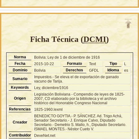
Ficha Técnica (
DCMI
)
Norma
Bolivia: Ley de 1 de diciembre de 1916
Fecha
Formato
Tipo
2015-10-22
Text
L
Dominio
Derechos
Idioma
Bolivia
GFDL
es
Impuestos.- Se eleva el de exportación de ganado
Sumario
vacuno de Tarija.
Keywords
Ley, diciembre/1916
Legislación Boliviana - Compendio de leyes de 1825-
Origen
2007, CD elaborado por la biblioteca y el archivo
histórico del Honorable Congreso Nacional
Referencias
1825-1960.lexml
BENEDICTO GOYTIA.- P. SÁNCHEZ. Ad. Trigo Achá,
Senador Secretario.- J. Enrique Calvo, Diputado
Creador
Secretario.- Demetrio S. Mallo, h., Diputado Secretario.
ISMAEL MONTES.- Néstor Cueto V.
Contribuidor
DeveNet.net