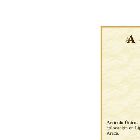
Artículo Único.
colocación en Li
Araca.