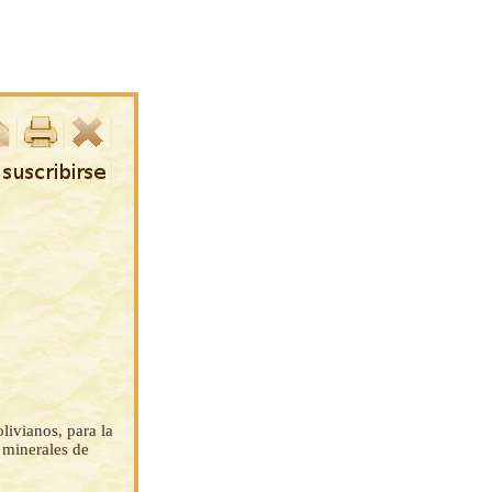
ivianos, para la
 minerales de