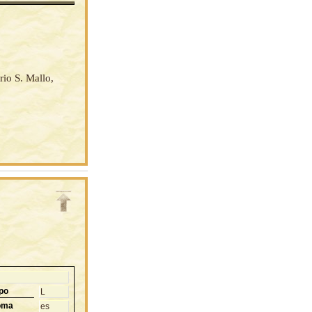
rio S. Mallo,
po
L
oma
es