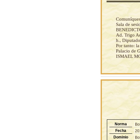
Comuníquese 
Sala de ses
BENEDICTO
Ad. Trigo Ac
h., Diputado
Por tanto: 
Palacio de G
ISMAEL MON
Norma
Bo
Fecha
20
Dominio
Bol