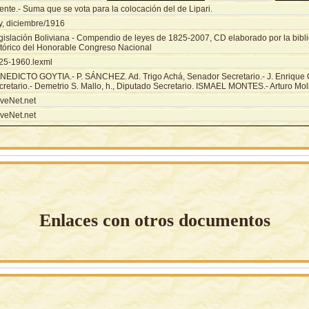
nte.- Suma que se vota para la colocación del de Lipari.
y, diciembre/1916
gislación Boliviana - Compendio de leyes de 1825-2007, CD elaborado por la biblio
stórico del Honorable Congreso Nacional
25-1960.lexml
NEDICTO GOYTIA.- P. SÁNCHEZ. Ad. Trigo Achá, Senador Secretario.- J. Enrique 
cretario.- Demetrio S. Mallo, h., Diputado Secretario. ISMAEL MONTES.- Arturo Mo
veNet.net
veNet.net
Enlaces con otros documentos