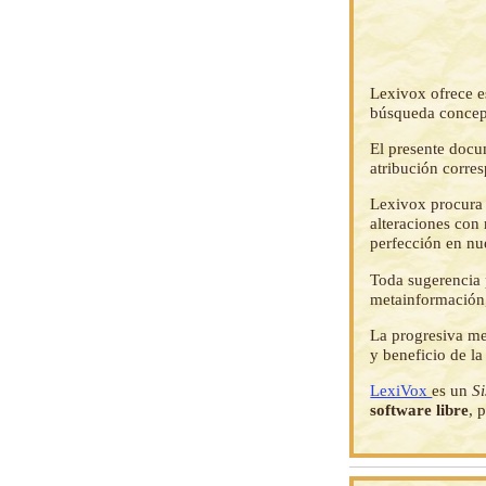
Lexivox ofrece e
búsqueda concep
El presente docu
atribución corre
Lexivox procura 
alteraciones con 
perfección en nu
Toda sugerencia p
metainformación,
La progresiva me
y beneficio de l
LexiVox
es un
S
software libre
, 