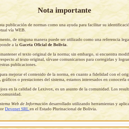
Nota importante
sta publicación de normas como una ayuda para facilitar su identificaci
tual vía WEB.
mento, de ninguna manera puede ser utilizado como una referencia lega
sponde a la
Gaceta Oficial de Bolivia
.
mantener el texto original de la norma; sin embargo, si encuentra modi
respecto al texto original, sírvase comunicarnos para corregirlas y logr
estras publicaciones.
ara mejorar el contenido de la norma, en cuanto a fidelidad con el origi
 gráficos o prestaciones del sistema, estamos interesados en conocerla 
jora en la calidad de Lexivox, es un asunto de la comunidad. Los resul
a comunidad.
istema Web de Información
desarrollado utilizando herramientas y aplic
por
Devenet SRL
en el Estado Plurinacional de Bolivia.