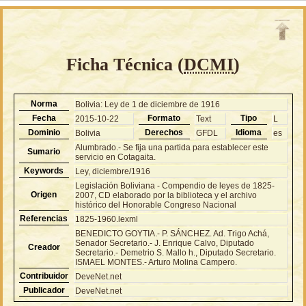
Ficha Técnica (
DCMI
)
Norma
Bolivia: Ley de 1 de diciembre de 1916
Fecha
Formato
Tipo
2015-10-22
Text
L
Dominio
Derechos
Idioma
Bolivia
GFDL
es
Alumbrado.- Se fija una partida para establecer este
Sumario
servicio en Cotagaita.
Keywords
Ley, diciembre/1916
Legislación Boliviana - Compendio de leyes de 1825-
Origen
2007, CD elaborado por la biblioteca y el archivo
histórico del Honorable Congreso Nacional
Referencias
1825-1960.lexml
BENEDICTO GOYTIA.- P. SÁNCHEZ. Ad. Trigo Achá,
Senador Secretario.- J. Enrique Calvo, Diputado
Creador
Secretario.- Demetrio S. Mallo h., Diputado Secretario.
ISMAEL MONTES.- Arturo Molina Campero.
Contribuidor
DeveNet.net
Publicador
DeveNet.net