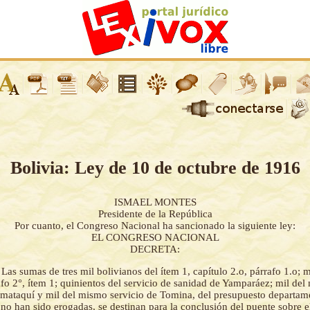
Bolivia: Ley de 10 de octubre de 1916
ISMAEL MONTES
Presidente de la República
Por cuanto, el Congreso Nacional ha sancionado la siguiente ley:
EL CONGRESO NACIONAL
DECRETA:
-
Las sumas de tres mil bolivianos del ítem 1, capítulo 2.o, párrafo 1.o; m
afo 2°, ítem 1; quinientos del servicio de sanidad de Yamparáez; mil del
mataquí y mil del mismo servicio de Tomina, del presupuesto departam
no han sido erogadas, se destinan para la conclusión del puente sobre e