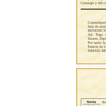
Camargo y del ca
Comuníquese 
Sala de ses
BENEDICTO
Ad. Trigo A
Duarte, Dipu
Por tanto: 
Palacio de G
ISMAEL MON
Norma
Bo