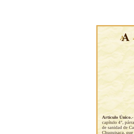
Artículo Único.
capítulo 4°, párr
de sanidad de Ca
Chuquisaca, que 