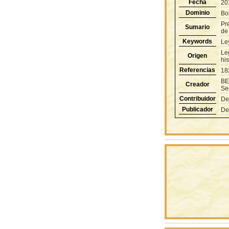
Fecha
20
Dominio
Bol
Pr
Sumario
de
Keywords
Le
Le
Origen
hi
Referencias
18
BE
Creador
Se
Contribuidor
De
Publicador
De