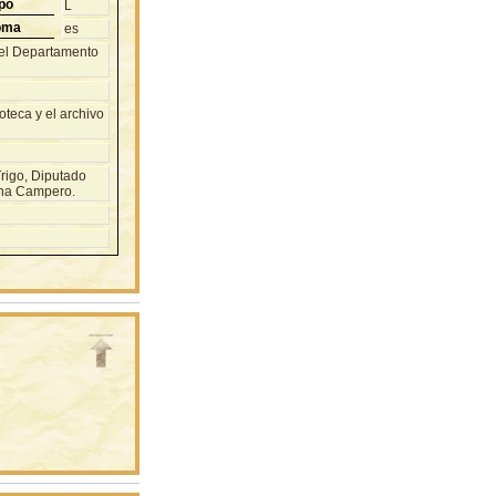
po
L
oma
es
del Departamento
teca y el archivo
rigo, Diputado
ina Campero.