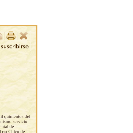
il quinientos del
 mismo servicio
ental de
l río Chico de