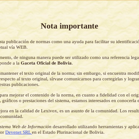
Nota importante
sta publicación de normas como una ayuda para facilitar su identificaci
tual vía WEB.
mento, de ninguna manera puede ser utilizado como una referencia lega
sponde a la
Gaceta Oficial de Bolivia
.
mantener el texto original de la norma; sin embargo, si encuentra modi
respecto al texto original, sírvase comunicarnos para corregirlas y logr
estras publicaciones.
ara mejorar el contenido de la norma, en cuanto a fidelidad con el origi
 gráficos o prestaciones del sistema, estamos interesados en conocerla 
jora en la calidad de Lexivox, es un asunto de la comunidad. Los resul
a comunidad.
istema Web de Información
desarrollado utilizando herramientas y aplic
por
Devenet SRL
en el Estado Plurinacional de Bolivia.