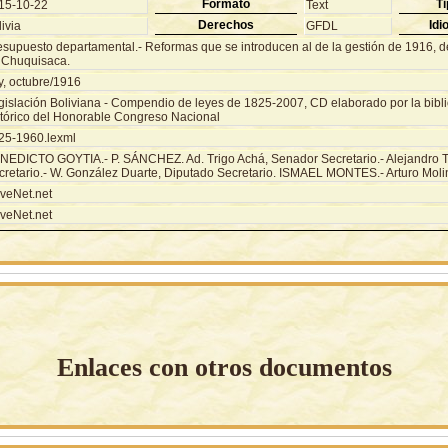
Formato
Ti
15-10-22
Text
Derechos
Idi
ivia
GFDL
esupuesto departamental.- Reformas que se introducen al de la gestión de 1916, 
 Chuquisaca.
y, octubre/1916
gislación Boliviana - Compendio de leyes de 1825-2007, CD elaborado por la biblio
stórico del Honorable Congreso Nacional
25-1960.lexml
NEDICTO GOYTIA.- P. SÁNCHEZ. Ad. Trigo Achá, Senador Secretario.- Alejandro T
cretario.- W. González Duarte, Diputado Secretario. ISMAEL MONTES.- Arturo Mol
veNet.net
veNet.net
Enlaces con otros documentos