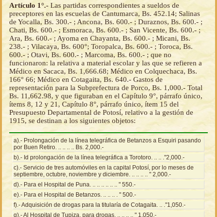
Artículo 1°.-
Las partidas correspondientes a sueldos de
preceptores en las escuelas de Cantumarca, Bs. 452.14; Salinas
de Yocalla, Bs. 300.- ; Ancona, Bs. 600.- ; Duraznos, Bs. 600.- ;
Chati, Bs. 600.- ; Esmoraca, Bs. 600.- ; San Vicente, Bs. 600.- ;
Ara, Bs. 600.- ; Ayoma en Chayanta, Bs. 600.- ; Micani, Bs.
238.- ; Vilacaya, Bs. 600°; Toropalca, Bs. 600.- ; Toroca, Bs.
600.- ; Otavi, Bs. 600.- ; Marcoma, Bs. 600.- ; que no
funcionaron: la relativa a material escolar y las que se refieren a
Médico en Sacaca, Bs. 1,666.68; Médico en Colquechaca, Bs.
166° 66; Médico en Cotagaita, Bs. 640.- Gastos de
representación para la Subprefectura de Porco, Bs. 1,000.- Total
Bs. 11,662.98, y que figuraban en el Capítulo 9°, párrafo único,
ítems 8, 12 y 21, Capítulo 8°, párrafo único, ítem 15 del
Presupuesto Departamental de Potosí, relativo a la gestión de
1915, se destinan a los siguientes objetos:
a).- Prolongación de la línea telegráfica de Betanzos a Esquiri pasando
por Buen Retiro. .. .. .. .. Bs. 2,000.-
b).- Id prolongación de la línea telegráfica a Torotoro. .. .. ."2,000.-
c).- Servicio de tres automóviles en la capital Potosí, por lo meses de
septiembre, octubre, noviembre y diciembre. .. .. .. .. " 2,000.-
d).- Para el Hospital de Puna. .. .. .. .. .. .. " 550.-
e).- Para el Hospital de Betanzos. .. .. .. . " 500.-
f).- Adquisición de drogas para la titularía de Cotagaita. .. ."1,050.-
g).- Al Hospital de Tupiza, para drogas. .. .. .. .. " 1,050.-