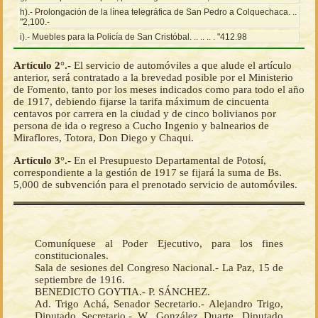
h).- Prolongación de la línea telegráfica de San Pedro a Colquechaca. ..
"2,100.-
i).- Muebles para la Policía de San Cristóbal. .. .. .. . "412.98
Artículo 2°.-
El servicio de automóviles a que alude el artículo
anterior, será contratado a la brevedad posible por el Ministerio
de Fomento, tanto por los meses indicados como para todo el año
de 1917, debiendo fijarse la tarifa máximum de cincuenta
centavos por carrera en la ciudad y de cinco bolivianos por
persona de ida o regreso a Cucho Ingenio y balnearios de
Miraflores, Totora, Don Diego y Chaqui.
Artículo 3°.-
En el Presupuesto Departamental de Potosí,
correspondiente a la gestión de 1917 se fijará la suma de Bs.
5,000 de subvención para el prenotado servicio de automóviles.
Comuníquese al Poder Ejecutivo, para los fines
constitucionales.
Sala de sesiones del Congreso Nacional.- La Paz, 15 de
septiembre de 1916.
BENEDICTO GOYTIA.- P. SÁNCHEZ.
Ad. Trigo Achá, Senador Secretario.- Alejandro Trigo,
Diputado Secretario.- W. González Duarte, Diputado