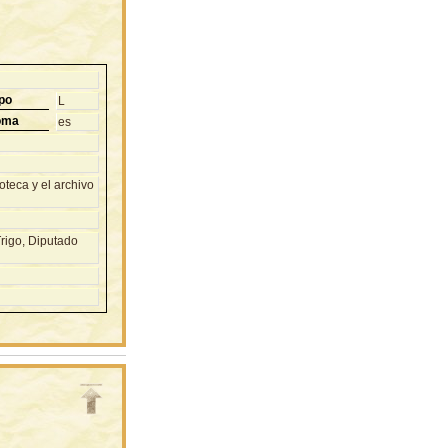
po
L
oma
es
teca y el archivo
rigo, Diputado