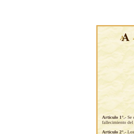
Artículo 1°.-
Se 
fallecimiento de
Artículo 2°.-
Los