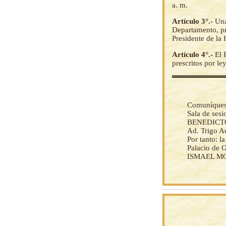
a. m.
Artículo 3°.-
Una
Departamento, pre
Presidente de la
Artículo 4°.-
El 
prescritos por ley
Comuníquese 
Sala de ses
BENEDICTO
Ad. Trigo Ac
Por tanto: 
Palacio de G
ISMAEL MON