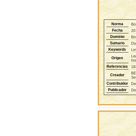
Norma
Bo
Fecha
20
Dominio
Bol
Sumario
Due
Keywords
Le
Le
Origen
hi
Referencias
18
BE
Creador
Se
Contribuidor
De
Publicador
De