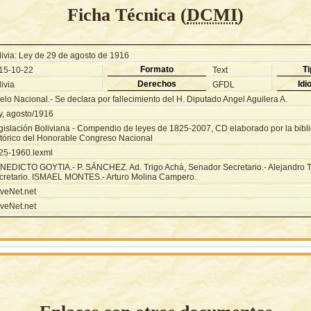
Ficha Técnica (
DCMI
)
livia: Ley de 29 de agosto de 1916
Formato
Ti
15-10-22
Text
Derechos
Idi
ivia
GFDL
lo Nacional.- Se declara por fallecimiento del H. Diputado Angel Aguilera A.
y, agosto/1916
gislación Boliviana - Compendio de leyes de 1825-2007, CD elaborado por la biblio
stórico del Honorable Congreso Nacional
25-1960.lexml
NEDICTO GOYTIA.- P. SÁNCHEZ. Ad. Trigo Achá, Senador Secretario.- Alejandro T
cretario. ISMAEL MONTES.- Arturo Molina Campero.
veNet.net
veNet.net