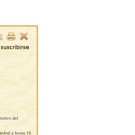
motivo del
tedral a horas 10