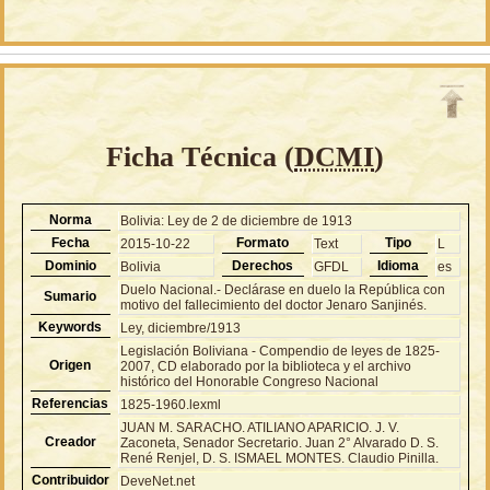
Ficha Técnica (
DCMI
)
Norma
Bolivia: Ley de 2 de diciembre de 1913
Fecha
Formato
Tipo
2015-10-22
Text
L
Dominio
Derechos
Idioma
Bolivia
GFDL
es
Duelo Nacional.- Declárase en duelo la República con
Sumario
motivo del fallecimiento del doctor Jenaro Sanjinés.
Keywords
Ley, diciembre/1913
Legislación Boliviana - Compendio de leyes de 1825-
Origen
2007, CD elaborado por la biblioteca y el archivo
histórico del Honorable Congreso Nacional
Referencias
1825-1960.lexml
JUAN M. SARACHO. ATILIANO APARICIO. J. V.
Creador
Zaconeta, Senador Secretario. Juan 2° Alvarado D. S.
René Renjel, D. S. ISMAEL MONTES. Claudio Pinilla.
Contribuidor
DeveNet.net