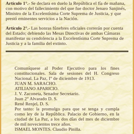
Artículo 1°.-
Se declara en duelo la República el fía de mañana,
con motivo del fallecimiento del que fue doctor Jenaro Sanjinés,
Ministro de la Excelentísima Corte Suprema de Justicia, y que
prestó eminentes servicios a la Nación.
Artículo 2°.-
Las honras fúnebres oficiales correrán por cuenta
del Estado; debiendo las Mesas Directivas de ambas Cámaras
manifestar su cendolencia a la Excelentísima Corte Snprema de
Justicia y a la familia del extinto.
Comuníquese al Poder Ejecutivo para los fines
constitucionales. Sala de sesiones del H. Congreso
Nacional. La Paz, I° de diciembre de 1913.
JUAN M. SARACHO.
ATILIANO APARICIO.
J. V. Zaconeta, Senador Secretario.
Juan 2° Alvarado D. S.
René Renjel, D. S.
Por tanto: la promulgo para que se tenga y cumpla
como ley de la República. Palacio de Gobierno, en la
ciudad de La Paz, a los dos días del mes de diciembre
de mil novecientos trece años.
ISMAEL MONTES. Claudio Pinilla.