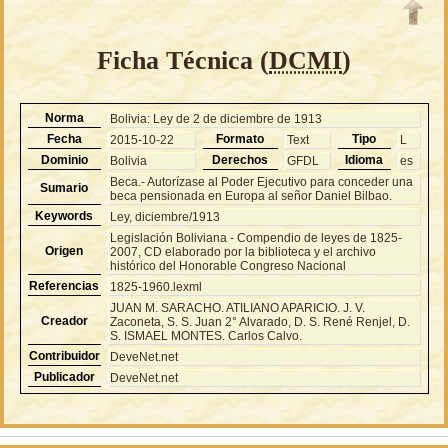
Ficha Técnica (
DCMI
)
Norma
Bolivia: Ley de 2 de diciembre de 1913
Fecha
Formato
Tipo
2015-10-22
Text
L
Dominio
Derechos
Idioma
Bolivia
GFDL
es
Beca.- Autorízase al Poder Ejecutivo para conceder una
Sumario
beca pensionada en Europa al señor Daniel Bilbao.
Keywords
Ley, diciembre/1913
Legislación Boliviana - Compendio de leyes de 1825-
Origen
2007, CD elaborado por la biblioteca y el archivo
histórico del Honorable Congreso Nacional
Referencias
1825-1960.lexml
JUAN M. SARACHO. ATILIANO APARICIO. J. V.
Creador
Zaconeta, S. S. Juan 2° Alvarado, D. S. René Renjel, D.
S. ISMAEL MONTES. Carlos Calvo.
Contribuidor
DeveNet.net
Publicador
DeveNet.net