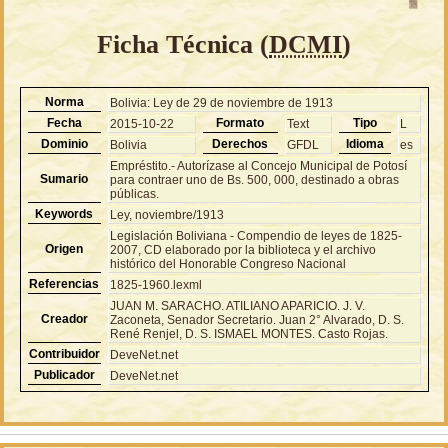
Ficha Técnica (
DCMI
)
Norma
Bolivia: Ley de 29 de noviembre de 1913
Fecha
Formato
Tipo
2015-10-22
Text
L
Dominio
Derechos
Idioma
Bolivia
GFDL
es
Empréstito.- Autorízase al Concejo Municipal de Potosí
Sumario
para contraer uno de Bs. 500, 000, destinado a obras
públicas.
Keywords
Ley, noviembre/1913
Legislación Boliviana - Compendio de leyes de 1825-
Origen
2007, CD elaborado por la biblioteca y el archivo
histórico del Honorable Congreso Nacional
Referencias
1825-1960.lexml
JUAN M. SARACHO. ATILIANO APARICIO. J. V.
Creador
Zaconeta, Senador Secretario. Juan 2° Alvarado, D. S.
René Renjel, D. S. ISMAEL MONTES. Casto Rojas.
Contribuidor
DeveNet.net
Publicador
DeveNet.net