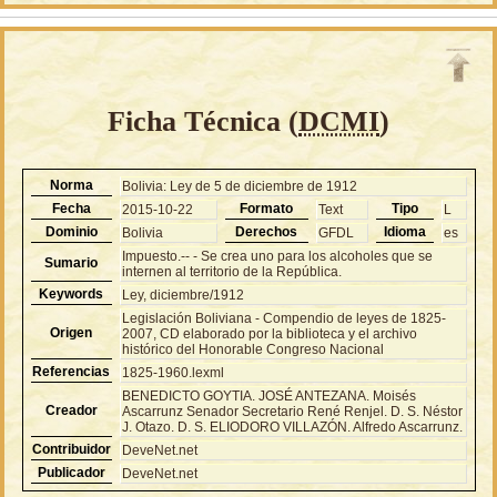
Ficha Técnica (
DCMI
)
Norma
Bolivia: Ley de 5 de diciembre de 1912
Fecha
Formato
Tipo
2015-10-22
Text
L
Dominio
Derechos
Idioma
Bolivia
GFDL
es
Impuesto.-- - Se crea uno para los alcoholes que se
Sumario
internen al territorio de la República.
Keywords
Ley, diciembre/1912
Legislación Boliviana - Compendio de leyes de 1825-
Origen
2007, CD elaborado por la biblioteca y el archivo
histórico del Honorable Congreso Nacional
Referencias
1825-1960.lexml
BENEDICTO GOYTIA. JOSÉ ANTEZANA. Moisés
Creador
Ascarrunz Senador Secretario René Renjel. D. S. Néstor
J. Otazo. D. S. ELIODORO VILLAZÓN. Alfredo Ascarrunz.
Contribuidor
DeveNet.net
Publicador
DeveNet.net