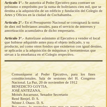
Artículo 1°.-
Se autoriza al Poder Ejecutivo para contraer un
préstamo o empréstito por la suma de bolivianos cien mil, que se
destina a la adquisición de un edificio y fundación del Colegio de
Artes y Oficios en la ciudad de Cochabamba.
Artículo 2°.-
En el Presupuesto Nacional se consignará la suma
de diez mil bolivianos anuales, para el servicio de intereses y
amortización acumulativa de dicho empresario.
Artículo 3°.-
Autorízase asímismo al Ejecutivo a vender el local
que hubiese adquirido antes para el objeto indicado, y su
producto, así como otros fondos que existieron con igual destino,
se aplicarán a la adquisición de máquinas y herramientas que
sirvan a la enseñanza en el Colegio respectivo.
Comuníquese al Poder Ejecutivo, para los fines
constitucionales. Sala de sesiones del H. Congreso
Nacional. La Paz, 20 de noviembre de 1912
BENEDICTO GOYTIA.
JOSÉ ANTEZANA.
Moisés Ascarrunz, Senador Secretario
René Renjel. D. S.
Néstor J. Otazo. D. S.
Por tanto: la promulgo para que se tenga y cumpla