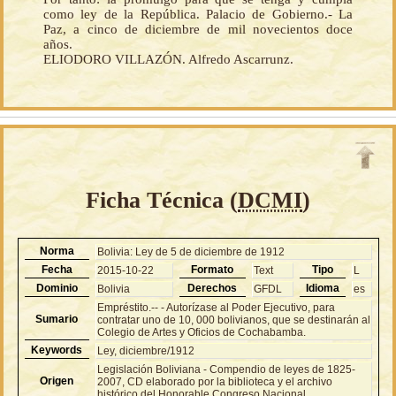
como ley de la República. Palacio de Gobierno.- La
Paz, a cinco de diciembre de mil novecientos doce
años.
ELIODORO VILLAZÓN. Alfredo Ascarrunz.
Ficha Técnica (
DCMI
)
Norma
Bolivia: Ley de 5 de diciembre de 1912
Fecha
Formato
Tipo
2015-10-22
Text
L
Dominio
Derechos
Idioma
Bolivia
GFDL
es
Empréstito.-- - Autorízase al Poder Ejecutivo, para
Sumario
contratar uno de 10, 000 bolivianos, que se destinarán al
Colegio de Artes y Oficios de Cochabamba.
Keywords
Ley, diciembre/1912
Legislación Boliviana - Compendio de leyes de 1825-
Origen
2007, CD elaborado por la biblioteca y el archivo
histórico del Honorable Congreso Nacional