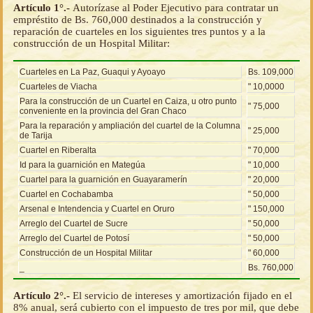
Artículo 1°.-
Autorízase al Poder Ejecutivo para contratar un
empréstito de Bs. 760,000 destinados a la construcción y
reparación de cuarteles en los siguientes tres puntos y a la
construcción de un Hospital Militar:
Cuarteles en La Paz, Guaqui y Ayoayo
Bs. 109,000
Cuarteles de Viacha
" 10,0000
Para la construcción de un Cuartel en Caiza, u otro punto
" 75,000
conveniente en la provincia del Gran Chaco
Para la reparación y ampliación del cuartel de la Columna
" 25,000
de Tarija
Cuartel en Riberalta
" 70,000
Id para la guarnición en Mategúa
" 10,000
Cuartel para la guarnición en Guayaramerín
" 20,000
Cuartel en Cochabamba
" 50,000
Arsenal e Intendencia y Cuartel en Oruro
" 150,000
Arreglo del Cuartel de Sucre
" 50,000
Arreglo del Cuartel de Potosí
" 50,000
Construcción de un Hospital Militar
" 60,000
_
Bs. 760,000
Artículo 2°.-
El servicio de intereses y amortización fijado en el
8% anual, será cubierto con el impuesto de tres por mil, que debe