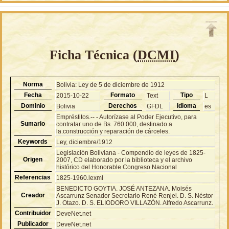
Ficha Técnica (
DCMI
)
Norma
Bolivia: Ley de 5 de diciembre de 1912
Fecha
Formato
Tipo
2015-10-22
Text
L
Dominio
Derechos
Idioma
Bolivia
GFDL
es
Empréstitos.-- - Autorízase al Poder Ejecutivo, para
Sumario
contratar uno de Bs. 760.000, destinado a
la.construcción y reparación de cárceles.
Keywords
Ley, diciembre/1912
Legislación Boliviana - Compendio de leyes de 1825-
Origen
2007, CD elaborado por la biblioteca y el archivo
histórico del Honorable Congreso Nacional
Referencias
1825-1960.lexml
BENEDICTO GOYTIA. JOSÉ ANTEZANA. Moisés
Creador
Ascarrunz Senador Secretario René Renjel. D. S. Néstor
J. Otazo. D. S. ELIODORO VILLAZÓN. Alfredo Ascarrunz.
Contribuidor
DeveNet.net
Publicador
DeveNet.net