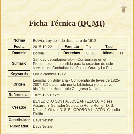
Ficha Técnica (
DCMI
)
Norma
Bolivia: Ley de 4 de diciembre de 1912
Fecha
Formato
Tipo
2015-10-22
Text
L
Dominio
Derechos
Idioma
Bolivia
GFDL
es
Sanidad departamental.-- - Consígnase en el
Sumario
Presupuesto una partida para la creación de este
servicio, en Cochabamba, Potosí, Oruro y La Paz.
Keywords
Ley, diciembre/1912
Legislación Boliviana - Compendio de leyes de 1825-
Origen
2007, CD elaborado por la biblioteca y el archivo
histórico del Honorable Congreso Nacional
Referencias
1825-1960.lexml
BENEDICTO GOYTIA. JOSÉ ANTEZANA. Moisés
Ascarrunz, Senador Secretario René Renjel. D. S.
Creador
Néstor J. Otazo. D. S. ELIODORO VILLAZÓN. Claudio
Pinilla.
Contribuidor
DeveNet.net
Publicador
DeveNet.net