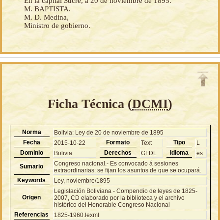
En la capital Sucre, á 20 de noviembre de 1895.
M. BAPTISTA.
M. D. Medina,
Ministro de gobierno.
Ficha Técnica (
DCMI
)
Norma
Bolivia: Ley de 20 de noviembre de 1895
Fecha
Formato
Tipo
2015-10-22
Text
L
Dominio
Derechos
Idioma
Bolivia
GFDL
es
Congreso nacional.- Es convocado á sesiones
Sumario
extraordinarias: se fijan los asuntos de que se ocupará.
Keywords
Ley, noviembre/1895
Legislación Boliviana - Compendio de leyes de 1825-
Origen
2007, CD elaborado por la biblioteca y el archivo
histórico del Honorable Congreso Nacional
Referencias
1825-1960.lexml