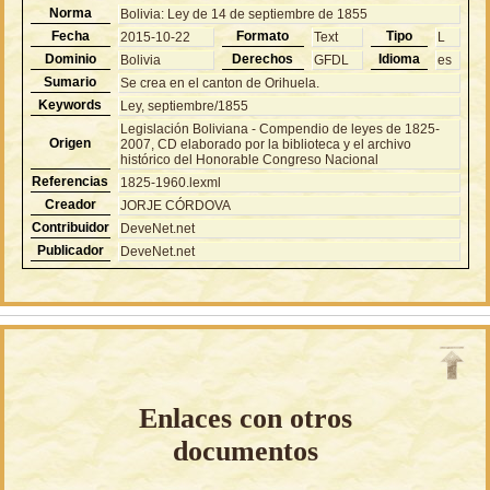
Norma
Bolivia: Ley de 14 de septiembre de 1855
Fecha
Formato
Tipo
2015-10-22
Text
L
Dominio
Derechos
Idioma
Bolivia
GFDL
es
Sumario
Se crea en el canton de Orihuela.
Keywords
Ley, septiembre/1855
Legislación Boliviana - Compendio de leyes de 1825-
Origen
2007, CD elaborado por la biblioteca y el archivo
histórico del Honorable Congreso Nacional
Referencias
1825-1960.lexml
Creador
JORJE CÓRDOVA
Contribuidor
DeveNet.net
Publicador
DeveNet.net
Enlaces con otros
documentos