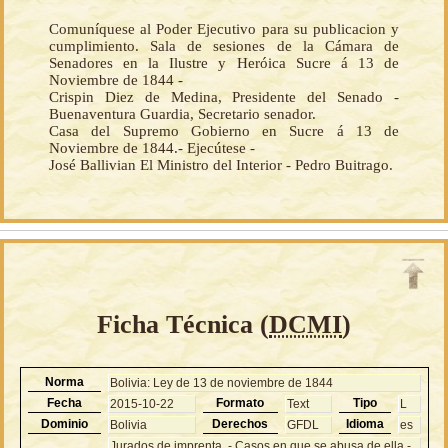
Comuníquese al Poder Ejecutivo para su publicacion y
cumplimiento. Sala de sesiones de la Cámara de
Senadores en la Ilustre y Heróica Sucre á 13 de
Noviembre de 1844 -
Crispin Diez de Medina, Presidente del Senado -
Buenaventura Guardia, Secretario senador.
Casa del Supremo Gobierno en Sucre á 13 de
Noviembre de 1844.- Ejecútese -
José Ballivian El Ministro del Interior - Pedro Buitrago.
Ficha Técnica (
DCMI
)
Norma
Bolivia: Ley de 13 de noviembre de 1844
Fecha
Formato
Tipo
2015-10-22
Text
L
Dominio
Derechos
Idioma
Bolivia
GFDL
es
Jurados de imprenta. - Casos en que se abusa de ella -