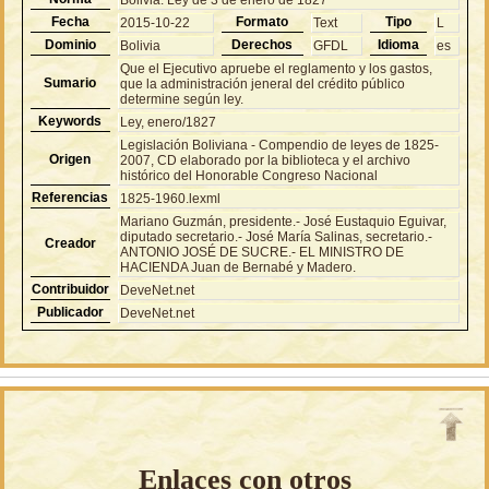
Fecha
Formato
Tipo
2015-10-22
Text
L
Dominio
Derechos
Idioma
Bolivia
GFDL
es
Que el Ejecutivo apruebe el reglamento y los gastos,
Sumario
que la administración jeneral del crédito público
determine según ley.
Keywords
Ley, enero/1827
Legislación Boliviana - Compendio de leyes de 1825-
Origen
2007, CD elaborado por la biblioteca y el archivo
histórico del Honorable Congreso Nacional
Referencias
1825-1960.lexml
Mariano Guzmán, presidente.- José Eustaquio Eguivar,
diputado secretario.- José María Salinas, secretario.-
Creador
ANTONIO JOSÉ DE SUCRE.- EL MINISTRO DE
HACIENDA Juan de Bernabé y Madero.
Contribuidor
DeveNet.net
Publicador
DeveNet.net
Enlaces con otros