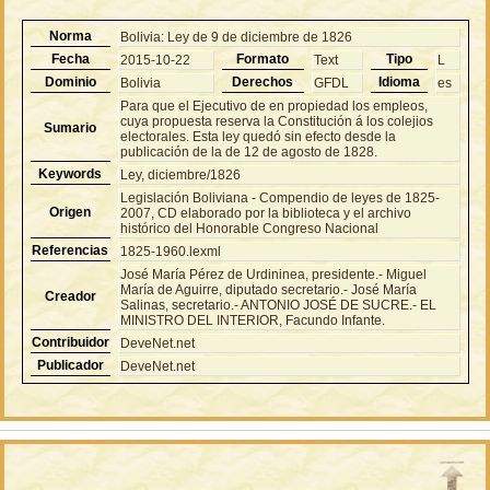
Norma
Bolivia: Ley de 9 de diciembre de 1826
Fecha
Formato
Tipo
2015-10-22
Text
L
Dominio
Derechos
Idioma
Bolivia
GFDL
es
Para que el Ejecutivo de en propiedad los empleos,
cuya propuesta reserva la Constitución á los colejios
Sumario
electorales. Esta ley quedó sin efecto desde la
publicación de la de 12 de agosto de 1828.
Keywords
Ley, diciembre/1826
Legislación Boliviana - Compendio de leyes de 1825-
Origen
2007, CD elaborado por la biblioteca y el archivo
histórico del Honorable Congreso Nacional
Referencias
1825-1960.lexml
José María Pérez de Urdininea, presidente.- Miguel
María de Aguirre, diputado secretario.- José María
Creador
Salinas, secretario.- ANTONIO JOSÉ DE SUCRE.- EL
MINISTRO DEL INTERIOR, Facundo Infante.
Contribuidor
DeveNet.net
Publicador
DeveNet.net