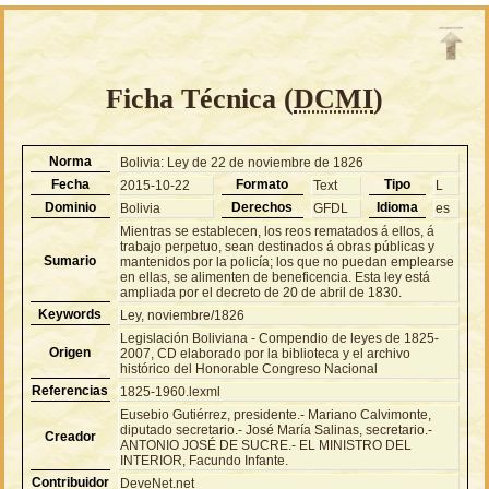
Ficha Técnica (
DCMI
)
Norma
Bolivia: Ley de 22 de noviembre de 1826
Fecha
Formato
Tipo
2015-10-22
Text
L
Dominio
Derechos
Idioma
Bolivia
GFDL
es
Mientras se establecen, los reos rematados á ellos, á
trabajo perpetuo, sean destinados á obras públicas y
Sumario
mantenidos por la policía; los que no puedan emplearse
en ellas, se alimenten de beneficencia. Esta ley está
ampliada por el decreto de 20 de abril de 1830.
Keywords
Ley, noviembre/1826
Legislación Boliviana - Compendio de leyes de 1825-
Origen
2007, CD elaborado por la biblioteca y el archivo
histórico del Honorable Congreso Nacional
Referencias
1825-1960.lexml
Eusebio Gutiérrez, presidente.- Mariano Calvimonte,
diputado secretario.- José María Salinas, secretario.-
Creador
ANTONIO JOSÉ DE SUCRE.- EL MINISTRO DEL
INTERIOR, Facundo Infante.
Contribuidor
DeveNet.net