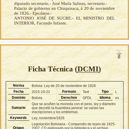
diputado secretario.- José María Salinas, secretario.-
Palacio de gobierno en Chuquisaca, á 20 de noviembre
de 1826.- Ejecútese.-
ANTONIO JOSÉ DE SUCRE.- EL MINISTRO DEL
INTERIOR, Facundo Infante.
Ficha Técnica (
DCMI
)
Norma
Bolivia: Ley de 20 de noviembre de 1826
Fecha
Formato
Tipo
2015-10-22
Text
L
Dominio
Derechos
Idioma
Bolivia
GFDL
es
Que se acuñen la moneda con el peso, ley y diámetro
Sumario
que decretó la Asamblea jeneral: se varían las
inscripciones y los emblemas.
Keywords
Ley, noviembre/1826
Legislación Boliviana - Compendio de leyes de 1825-
Origen
2007, CD elaborado por la biblioteca y el archivo