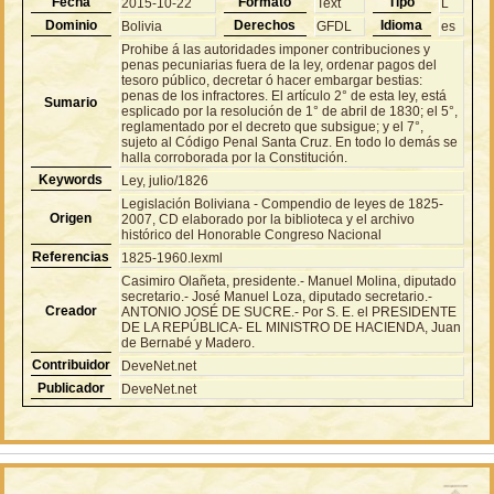
Fecha
Formato
Tipo
2015-10-22
Text
L
Dominio
Derechos
Idioma
Bolivia
GFDL
es
Prohibe á las autoridades imponer contribuciones y
penas pecuniarias fuera de la ley, ordenar pagos del
tesoro público, decretar ó hacer embargar bestias:
penas de los infractores. El artículo 2° de esta ley, está
Sumario
esplicado por la resolución de 1° de abril de 1830; el 5°,
reglamentado por el decreto que subsigue; y el 7°,
sujeto al Código Penal Santa Cruz. En todo lo demás se
halla corroborada por la Constitución.
Keywords
Ley, julio/1826
Legislación Boliviana - Compendio de leyes de 1825-
Origen
2007, CD elaborado por la biblioteca y el archivo
histórico del Honorable Congreso Nacional
Referencias
1825-1960.lexml
Casimiro Olañeta, presidente.- Manuel Molina, diputado
secretario.- José Manuel Loza, diputado secretario.-
Creador
ANTONIO JOSÉ DE SUCRE.- Por S. E. el PRESIDENTE
DE LA REPÚBLICA- EL MINISTRO DE HACIENDA, Juan
de Bernabé y Madero.
Contribuidor
DeveNet.net
Publicador
DeveNet.net