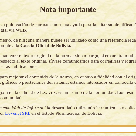
Nota importante
sta publicación de normas como una ayuda para facilitar su identificaci
tual vía WEB.
mento, de ninguna manera puede ser utilizado como una referencia lega
sponde a la
Gaceta Oficial de Bolivia
.
mantener el texto original de la norma; sin embargo, si encuentra modi
respecto al texto original, sírvase comunicarnos para corregirlas y logr
estras publicaciones.
ara mejorar el contenido de la norma, en cuanto a fidelidad con el origi
 gráficos o prestaciones del sistema, estamos interesados en conocerla 
jora en la calidad de Lexivox, es un asunto de la comunidad. Los resul
a comunidad.
istema Web de Información
desarrollado utilizando herramientas y aplic
por
Devenet SRL
en el Estado Plurinacional de Bolivia.