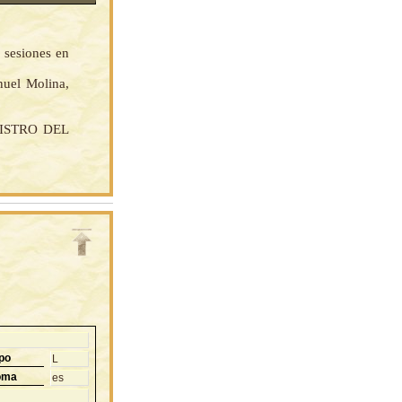
 sesiones en
nuel Molina,
INISTRO DEL
po
L
oma
es