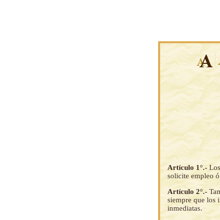
Artículo 1°.-
Los
solicite empleo ó
Artículo 2°.-
Tam
siempre que los i
inmediatas.