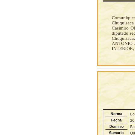
Comuníquese
Chuquisaca 
Casimiro Ol
diputado sec
Chuquisaca, 
ANTONIO JO
INTERIOR, 
Norma
Bol
Fecha
20
Dominio
Bol
Sumario
Qu