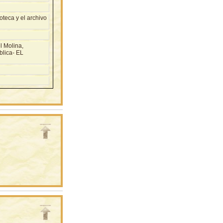
teca y el archivo
l Molina,
blica- EL