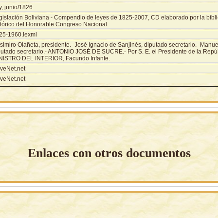
y, junio/1826
gislación Boliviana - Compendio de leyes de 1825-2007, CD elaborado por la biblio
stórico del Honorable Congreso Nacional
25-1960.lexml
imiro Olañeta, presidente.- José Ignacio de Sanjinés, diputado secretario.- Manue
putado secretario.- ANTONIO JOSÉ DE SUCRE.- Por S. E. el Presidente de la Repú
NISTRO DEL INTERIOR, Facundo Infante.
veNet.net
veNet.net
Enlaces con otros documentos