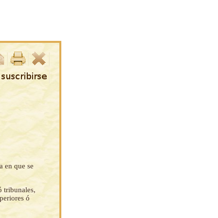
a en que se
 tribunales,
periores ó