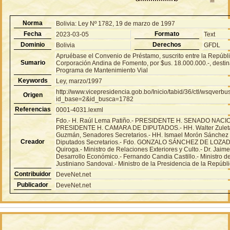
Norma
Bolivia: Ley Nº 1782, 19 de marzo de 1997
Fecha
Formato
2023-03-05
Text
Dominio
Derechos
Bolivia
GFDL
Apruébase el Convenio de Préstamo, suscrito entre la Repúblic
Sumario
Corporación Andina de Fomento, por $us. 18.000.000.-, destin
Programa de Mantenimiento Vial
Keywords
Ley, marzo/1997
http://www.vicepresidencia.gob.bo/Inicio/tabid/36/ctl/wsqver
Origen
id_base=2&id_busca=1782
Referencias
0001-4031.lexml
Fdo.- H. Raúl Lema Patiño.- PRESIDENTE H. SENADO NACIONA
PRESIDENTE H. CAMARA DE DIPUTADOS.- HH. Walter Zuleta 
Guzmán, Senadores Secretarios.- HH. Ismael Morón Sánchez 
Creador
Diputados Secretarios.- Fdo. GONZALO SÁNCHEZ DE LOZADA.
Quiroga.- Ministro de Relaciones Exteriores y Culto.- Dr. Jaime
Desarrollo Económico.- Fernando Candia Castillo.- Ministro d
Justiniano Sandoval.- Ministro de la Presidencia de la Repúbli
Contribuidor
DeveNet.net
Publicador
DeveNet.net