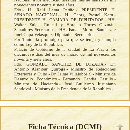
Nacional, a los dieciocho días del mes de marzo de mil
novecientos noventa y siete años.
Fdo.- H. Raúl Lema Patiño.- PRESIDENTE H.
SENADO NACIONAL.- H. Georg Prestel Kern.-
PRESIDENTE H. CAMARA DE DIPUTADOS.- HH.
Walter Zuleta Roncal y Horacio Torres Guzmán,
Senadores Secretarios.- HH. Ismael Morón Sánchez e
Imel Copa Velásquez, Diputados Secretarios.-
Por Tanto, la promulgo para que se tenga y cumpla
como Ley de la República.
Palacio de Gobierno de la ciudad de La Paz, a los
diecinueve días del mes de marzo de mil novecientos
noventa y siete años.
Fdo. GONZALO SÁNCHEZ DE LOZADA.- Dr.
Antonio Aranibar Quiroga.- Ministro de Relaciones
Exteriores y Culto.- Dr. Jaime Villalobos S.- Ministro de
Desarrollo Económico.- Fernando Candia Castillo.-
Ministro de Hacienda.- José Guillermo Justiniano
Sandoval.- Ministro de la Presidencia de la República.-
Ficha Técnica (
DCMI
)