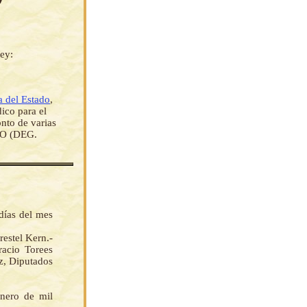
ey:
a del Estado
,
ico para el
onto de varias
O (DEG.
días del mes
stel Kern.-
cio Torees
z, Diputados
enero de mil