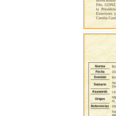
novecientos 
Fdo. GONZA
la Presiden
Exteriores 
Candia Casti
Norma
Bo
Fecha
20
Dominio
Bol
Apr
Sumario
De
Keywords
Le
ht
Origen
id
Referencias
00
Fd
PR