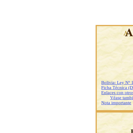
Bolivia: Ley Nº 
Ficha Técnica (
Enlaces con otr
Véase tamb
Nota importante