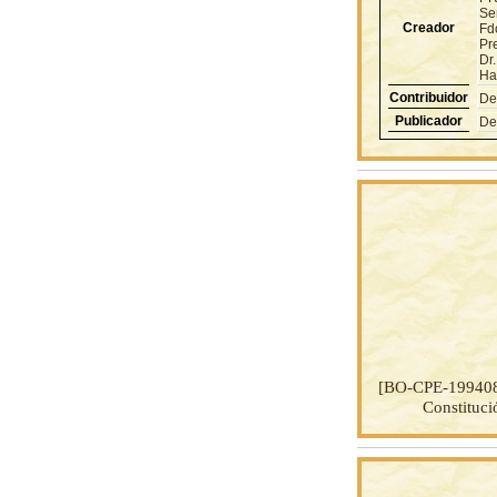
Se
Creador
Fd
Pre
Dr.
Ha
Contribuidor
De
Publicador
De
[BO-CPE-19940
Constituci