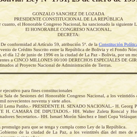
GONZALO SANCHEZ DE LOZADA
PRESIDENTE CONSTITUCIONAL DE LA REPÚBLICA
r cuanto, el Honorable Congreso Nacional, ha sancionado la siguiente L
El HONORABLE CONGRESO NACIONAL,
DECRETA:
-
De conformidad al Artículo 59, atribución 5º. de la
Constitución Polític
venio de Crédito Suscrito entre la República de Bolivia y el Fondo Nórd
, el día 12 de junio de 1996 en la ciudad de La Paz - Bolivia, por un m
alentes a CINCO MILLONES 00/100 DERECHOS ESPECIALES DE GIR
stinados al Proyecto Nacional de Administración de Tierras.
r ejecutivo para fines constitucionales
la Sala de Sesiones del Honorable Congreso Nacional, a los veintidós 
mil novecientos noventa y siete años.
aúl Lema Patiño.- PRESIDENTE H. SENADO NACIONAL.- H. Georg Pre
E H. CAMARA DE DIPUTADOS.- HH. Walter Zuleta Roncal y Hora
adores Secretarios.- HH. Ismael Morón Sánchez e Imel Copa Velásque
la promulgo para que se tenga y cumpla como Ley de la República.
Gobierno de la ciudad de La Paz, a los veintitrés días del mes de 