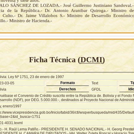
noventa y siete años.
LO SÁNCHEZ DE LOZADA.- José Guillermo Justiniano Sandoval.- 
cia de la República.- Dr. Antonio Aranibar Quiroga.- Ministro de
y Culto.- Dr. Jaime Villalobos S.- Ministro de Desarrollo Económic
llo.- Ministro de Hacienda.-
Ficha Técnica (
DCMI
)
livia: Ley Nº 1751, 23 de enero de 1997
Formato
Ti
23-03-05
Text
Derechos
Idi
ivia
GFDL
uébase el Convenio de Crédito suscrito entre la República de. Bolivia y el Fondo 
sarrollo (NDF), por DEG. 5.000.000.-, destinados al Proyecto Nacional de Administ
y, enero/1997
tp://www.vicepresidencia.gob.bo/Inicio/tabid/36/ctl/wsqverbusqueda/mid/435/Defaul
_base=2&id_busca=1751
01-4031.lexml
o.- H. Raúl Lema Patiño.- PRESIDENTE H. SENADO NACIONAL.- H. Georg Prestel
ESIDENTE H. CAMARA DE DIPUTADOS.- HH. Walter Zuleta Roncal y Horacio Tor