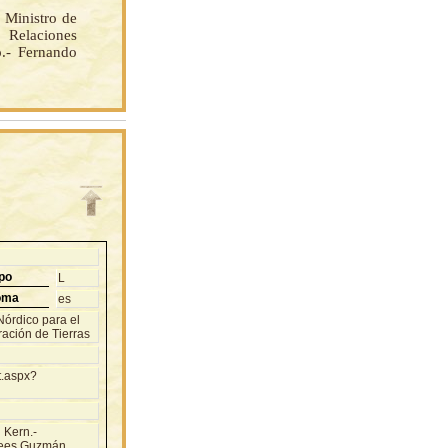
Ministro de
 Relaciones
o.- Fernando
po
L
oma
es
Nórdico para el
ración de Tierras
t.aspx?
 Kern.-
ees Guzmán,