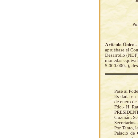
Po
Artículo Único.
apruébase el Con
Desarrollo (NDF)
monedas equiv
5.000.000.-), de
Pase al Pode
Es dada en 
de enero de 
Fdo.- H. R
PRESIDENT
Guzmán, Sen
Secretarios.-
Por Tanto, 
Palacio de 