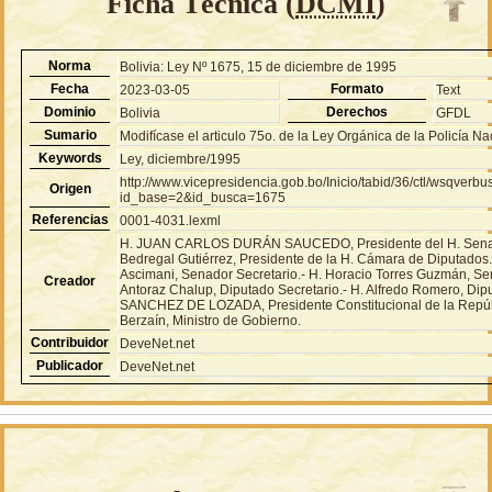
Ficha Técnica (
DCMI
)
Norma
Bolivia: Ley Nº 1675, 15 de diciembre de 1995
Fecha
Formato
2023-03-05
Text
Dominio
Derechos
Bolivia
GFDL
Sumario
Modifícase el articulo 75o. de la Ley Orgánica de la Policía Na
Keywords
Ley, diciembre/1995
http://www.vicepresidencia.gob.bo/Inicio/tabid/36/ctl/wsqver
Origen
id_base=2&id_busca=1675
Referencias
0001-4031.lexml
H. JUAN CARLOS DURÁN SAUCEDO, Presidente del H. Senado
Bedregal Gutiérrez, Presidente de la H. Cámara de Diputados.
Ascimani, Senador Secretario.- H. Horacio Torres Guzmán, Sen
Creador
Antoraz Chalup, Diputado Secretario.- H. Alfredo Romero, D
SANCHEZ DE LOZADA, Presidente Constitucional de la Repúb
Berzaín, Ministro de Gobierno.
Contribuidor
DeveNet.net
Publicador
DeveNet.net