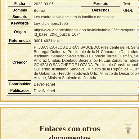
Fecha
Formato
2023-03-05
Text
Dominio
Derechos
Bolivia
GFDL
Sumario
Ley contra la violencia en la familia o domestica
Keywords
Ley, diciembre/1995
http://www.vicepresidencia.gob.bo/Inicio/tabid/36/ctl/wsqver
Origen
id_base=2&id_busca=1674
Referencias
0001-4031.lexml
H. JUAN CARLOS DURÁN SAUCEDO, Presidente del H. Senado
Bedregal Gutiérrez, Presidente de la H. Cámara de Diputados.
Ascimani, Senador Secretario.- H. Horacio Torres Guzmán, Sen
Antoraz Chalup, Diputado Secretario.- H. Luis Zanabria Taboa
Creador
GONZALO SANCHEZ DE LOZADA, Presidente Constitucional de
Guillermo Justiniano Sandoval, Ministro de la República. - Ca
de Gobierno. - Freddy Teodovich Ortiz, Ministro de Desarroll
Arzabe, Ministro Suplente de Justicia.
Contribuidor
DeveNet.net
Publicador
DeveNet.net
Enlaces con otros
documentos