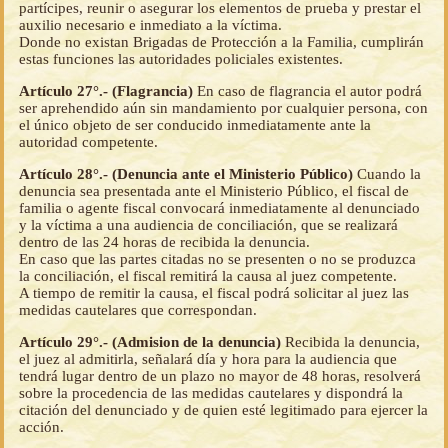
partícipes, reunir o asegurar los elementos de prueba y prestar el
auxilio necesario e inmediato a la víctima.
Donde no existan Brigadas de Protección a la Familia, cumplirán
estas funciones las autoridades policiales existentes.
Artículo 27°.- (Flagrancia)
En caso de flagrancia el autor podrá
ser aprehendido aún sin mandamiento por cualquier persona, con
el único objeto de ser conducido inmediatamente ante la
autoridad competente.
Artículo 28°.- (Denuncia ante el Ministerio Público)
Cuando la
denuncia sea presentada ante el Ministerio Público, el fiscal de
familia o agente fiscal convocará inmediatamente al denunciado
y la víctima a una audiencia de conciliación, que se realizará
dentro de las 24 horas de recibida la denuncia.
En caso que las partes citadas no se presenten o no se produzca
la conciliación, el fiscal remitirá la causa al juez competente.
A tiempo de remitir la causa, el fiscal podrá solicitar al juez las
medidas cautelares que correspondan.
Artículo 29°.- (Admision de la denuncia)
Recibida la denuncia,
el juez al admitirla, señalará día y hora para la audiencia que
tendrá lugar dentro de un plazo no mayor de 48 horas, resolverá
sobre la procedencia de las medidas cautelares y dispondrá la
citación del denunciado y de quien esté legitimado para ejercer la
acción.