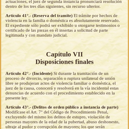
actuaciones, el juez de segunda instancia pronunciará resolución
dentro de los tres días siguientes, sin recurso ulterior.
Artículo 41°.- (Reserva del tramite)
El trámite por hechos de
violencia en la familia o doméstica es absolutamente reservado.
El expediente sólo podrá ser exhibido u otorgarse testimonios o
certificado de las piezas en él insertas a solicitud de parte
legitimada y con mandato judicial.
Capítulo VII
Disposiciones finales
Artículo 42°.- (Incidente)
Si durante la tramitación de un
proceso de divorcio, separación o ruptura unilateral de unión
libre se produjeran actos de violencia familiar o doméstica, el
juez de la causa, conocerá y resolverá en la vía incidental estas
denuncias de acuerdo con el procedimiento establecido en la
presente ley.
Artículo 43°.- (Delitos de orden público a instancia de parte)
Modifícase el Art. 7° del Código de Procedimiento Penal,
excluyendo del mismo los delitos de estupro, violación de
personas mayores de la edad de la pubertad, abuso deshonesto,
ultraje al pudor y corrupción de mayores; los que serán