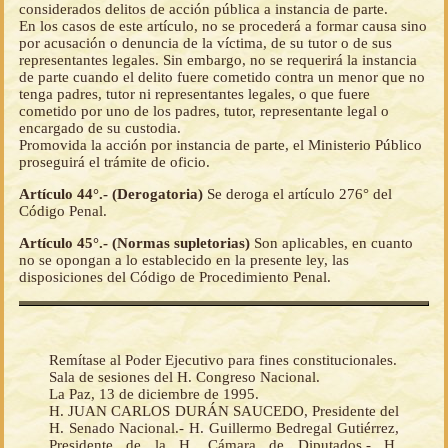
considerados delitos de acción pública a instancia de parte.
En los casos de este artículo, no se procederá a formar causa sino
por acusación o denuncia de la víctima, de su tutor o de sus
representantes legales. Sin embargo, no se requerirá la instancia
de parte cuando el delito fuere cometido contra un menor que no
tenga padres, tutor ni representantes legales, o que fuere
cometido por uno de los padres, tutor, representante legal o
encargado de su custodia.
Promovida la acción por instancia de parte, el Ministerio Público
proseguirá el trámite de oficio.
Artículo 44°.- (Derogatoria)
Se deroga el artículo 276° del
Código Penal.
Artículo 45°.- (Normas supletorias)
Son aplicables, en cuanto
no se opongan a lo establecido en la presente ley, las
disposiciones del Código de Procedimiento Penal.
Remítase al Poder Ejecutivo para fines constitucionales.
Sala de sesiones del H. Congreso Nacional.
La Paz, 13 de diciembre de 1995.
H. JUAN CARLOS DURÁN SAUCEDO, Presidente del
H. Senado Nacional.- H. Guillermo Bedregal Gutiérrez,
Presidente de la H. Cámara de Diputados.- H.