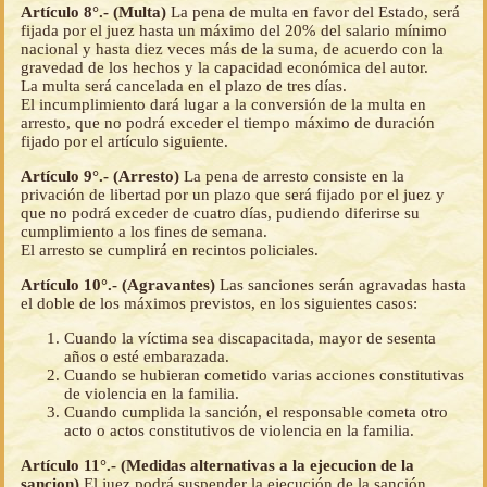
Artículo 8°.- (Multa)
La pena de multa en favor del Estado, será
fijada por el juez hasta un máximo del 20% del salario mínimo
nacional y hasta diez veces más de la suma, de acuerdo con la
gravedad de los hechos y la capacidad económica del autor.
La multa será cancelada en el plazo de tres días.
El incumplimiento dará lugar a la conversión de la multa en
arresto, que no podrá exceder el tiempo máximo de duración
fijado por el artículo siguiente.
Artículo 9°.- (Arresto)
La pena de arresto consiste en la
privación de libertad por un plazo que será fijado por el juez y
que no podrá exceder de cuatro días, pudiendo diferirse su
cumplimiento a los fines de semana.
El arresto se cumplirá en recintos policiales.
Artículo 10°.- (Agravantes)
Las sanciones serán agravadas hasta
el doble de los máximos previstos, en los siguientes casos:
Cuando la víctima sea discapacitada, mayor de sesenta
años o esté embarazada.
Cuando se hubieran cometido varias acciones constitutivas
de violencia en la familia.
Cuando cumplida la sanción, el responsable cometa otro
acto o actos constitutivos de violencia en la familia.
Artículo 11°.- (Medidas alternativas a la ejecucion de la
sancion)
El juez podrá suspender la ejecución de la sanción,