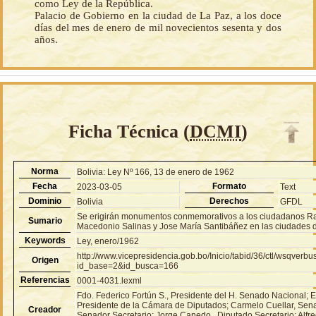
como Ley de la República.
Palacio de Gobierno en la ciudad de La Paz, a los doce
días del mes de enero de mil novecientos sesenta y dos
años.
Ficha Técnica (
DCMI
)
Norma
Bolivia: Ley Nº 166, 13 de enero de 1962
Fecha
Formato
2023-03-05
Text
Dominio
Derechos
Bolivia
GFDL
Se erigirán monumentos conmemorativos a los ciudadanos Raf
Sumario
Macedonio Salinas y Jose María Santibáñez en las ciudades 
Keywords
Ley, enero/1962
http://www.vicepresidencia.gob.bo/Inicio/tabid/36/ctl/wsqver
Origen
id_base=2&id_busca=166
Referencias
0001-4031.lexml
Fdo. Federico Fortún S., Presidente del H. Senado Nacional; 
Presidente de la Cámara de Diputados; Carmelo Cuellar, Senad
Creador
Senador Secretario; Jorge Canedo., Diputado Secretario; Alfr