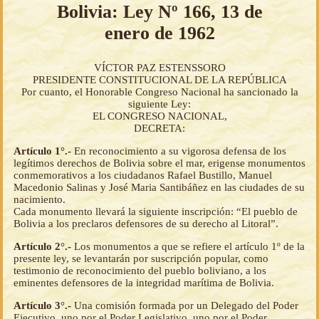
Bolivia: Ley Nº 166, 13 de
enero de 1962
VÍCTOR PAZ ESTENSSORO
PRESIDENTE CONSTITUCIONAL DE LA REPÚBLICA
Por cuanto, el Honorable Congreso Nacional ha sancionado la
siguiente Ley:
EL CONGRESO NACIONAL,
DECRETA:
Artículo 1°.-
En reconocimiento a su vigorosa defensa de los
legítimos derechos de Bolivia sobre el mar, erigense monumentos
conmemorativos a los ciudadanos Rafael Bustillo, Manuel
Macedonio Salinas y José Maria Santibáñez en las ciudades de su
nacimiento.
Cada monumento llevará la siguiente inscripción: “El pueblo de
Bolivia a los preclaros defensores de su derecho al Litoral”.
Artículo 2°.-
Los monumentos a que se refiere el artículo 1º de la
presente ley, se levantarán por suscripción popular, como
testimonio de reconocimiento del pueblo boliviano, a los
eminentes defensores de la integridad marítima de Bolivia.
Artículo 3°.-
Una comisión formada por un Delegado del Poder
Ejecutivo, uno por el Poder Legislativo, uno por el Poder