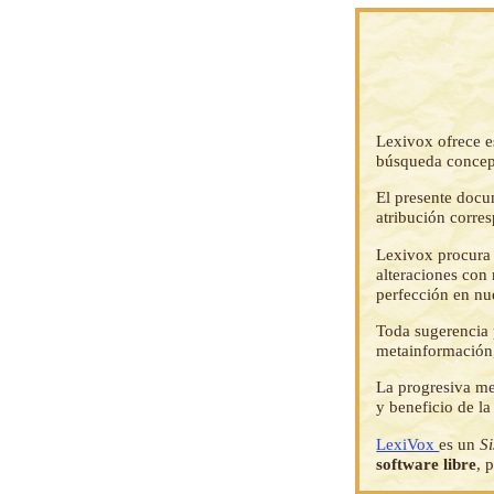
Lexivox ofrece e
búsqueda concep
El presente docu
atribución corre
Lexivox procura 
alteraciones con 
perfección en nu
Toda sugerencia p
metainformación,
La progresiva me
y beneficio de l
LexiVox
es un
S
software libre
, 