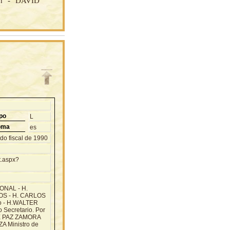
ón - DAVID
po
L
oma
es
do fiscal de 1990
t.aspx?
NAL - H.
S - H. CARLOS
o - H.WALTER
ecretario. Por
IME PAZ ZAMORA
 Ministro de