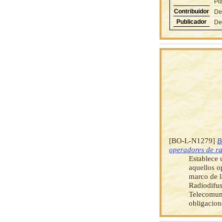
Pl
Contribuidor
De
Publicador
De
[BO-L-N1279]
B
operadores de ra
Establece 
aquellos o
marco de 
Radiodifus
Telecomuni
obligacion