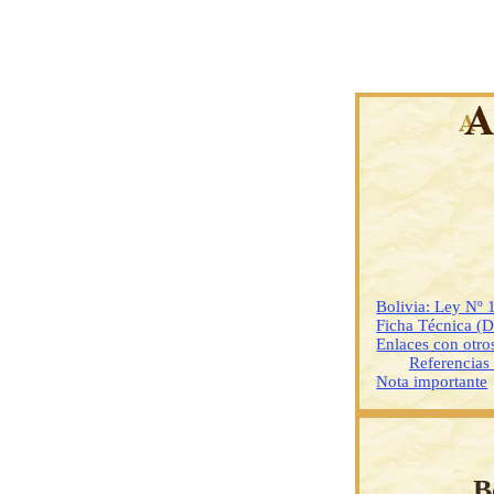
Bolivia: Ley Nº 
Ficha Técnica (
Enlaces con otr
Referencias
Nota importante
B