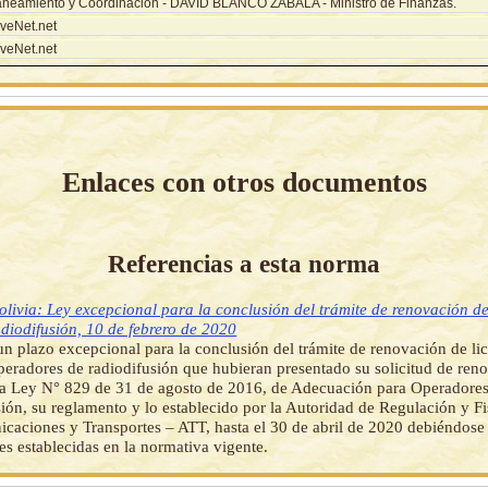
aneamiento y Coordinación - DAVID BLANCO ZABALA - Ministro de Finanzas.
veNet.net
veNet.net
Enlaces con otros documentos
Referencias a esta norma
olivia: Ley excepcional para la conclusión del trámite de renovación de
diodifusión, 10 de febrero de 2020
un plazo excepcional para la conclusión del trámite de renovación de lic
peradores de radiodifusión que hubieran presentado su solicitud de reno
la Ley N° 829 de 31 de agosto de 2016, de Adecuación para Operadore
ión, su reglamento y lo establecido por la Autoridad de Regulación y Fi
caciones y Transportes – ATT, hasta el 30 de abril de 2020 debiéndose
es establecidas en la normativa vigente.