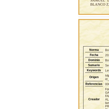
SAMUEL DO
BLANCO ZAB
Norma
Bo
Fecha
20
Dominio
Bol
Sumario
Se
Keywords
Le
ht
Origen
id
Referencias
00
Fd
GA
FA
Creador
AL
ta
PR