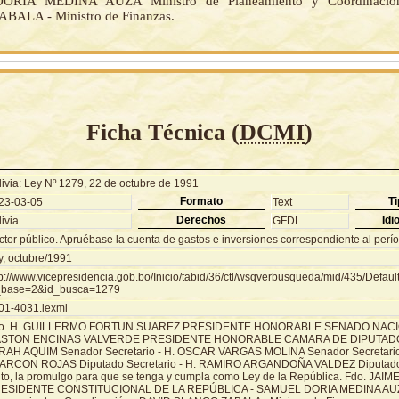
RIA MEDINA AUZA Ministro de Planeamiento y Coordinaci
ALA - Ministro de Finanzas.
Ficha Técnica (
DCMI
)
livia: Ley Nº 1279, 22 de octubre de 1991
Formato
Ti
23-03-05
Text
Derechos
Idi
ivia
GFDL
ctor público. Apruébase la cuenta de gastos e inversiones correspondiente al perío
y, octubre/1991
tp://www.vicepresidencia.gob.bo/Inicio/tabid/36/ctl/wsqverbusqueda/mid/435/Defaul
_base=2&id_busca=1279
01-4031.lexml
o. H. GUILLERMO FORTUN SUAREZ PRESIDENTE HONORABLE SENADO NACIO
STON ENCINAS VALVERDE PRESIDENTE HONORABLE CAMARA DE DIPUTADO
RAH AQUIM Senador Secretario - H. OSCAR VARGAS MOLINA Senador Secretari
ARCON ROJAS Diputado Secretario - H. RAMIRO ARGANDOÑA VALDEZ Diputado S
nto, la promulgo para que se tenga y cumpla como Ley de la República. Fdo. JA
ESIDENTE CONSTITUCIONAL DE LA REPÚBLICA - SAMUEL DORIA MEDINA AUZA