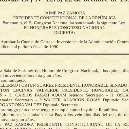
JAIME PAZ ZAMORA
PRESIDENTE CONSTITUCIONAL DE LA REPÚBLICA
Por cuanto, el H. Congreso Nacional ha sancionado la siguiente Ley:
EL HONORABLE CONGRESO NACIONAL
DECRETA:
-
Aprobar la Cuenta de Gastos e Inversiones de la Administración Central
diente al período fiscal de 1990.
la Sala de Sesiones del Honorable Congreso Nacional, a los quince día
mil novecientos noventa y un años.
y comuníquese.
GUILLERMO FORTUN SUAREZ PRESIDENTE HONORABLE SENADO
STON ENCINAS VALVERDE PRESIDENTE HONORABLE C
S - H. CARLOS FARAH AQUIM Senador Secretario - H. OSC
nador Secretario - H.WALTER ALARCON ROJAS Diputado Secre
GANDOÑA VALDEZ Diputado Secretario.
la promulgo para que se tenga y cumpla como Ley de la República.
Gobierno de la ciudad de La Paz, a los veintidós días del mes de oc
 noventa y un años.
ME PAZ ZAMORA PRESIDENTE CONSTITUCIONAL DE LA RE