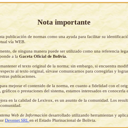
Nota importante
sta publicación de normas como una ayuda para facilitar su identificaci
tual vía WEB.
mento, de ninguna manera puede ser utilizado como una referencia lega
sponde a la
Gaceta Oficial de Bolivia
.
mantener el texto original de la norma; sin embargo, si encuentra modi
respecto al texto original, sírvase comunicarnos para corregirlas y logr
estras publicaciones.
ara mejorar el contenido de la norma, en cuanto a fidelidad con el origi
 gráficos o prestaciones del sistema, estamos interesados en conocerla 
jora en la calidad de Lexivox, es un asunto de la comunidad. Los resul
a comunidad.
istema Web de Información
desarrollado utilizando herramientas y aplic
por
Devenet SRL
en el Estado Plurinacional de Bolivia.