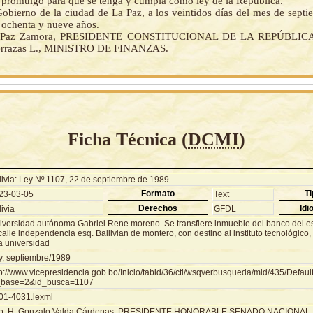
la promulgo para que se tenga y cumpla como ley de la República.
Gobierno de la ciudad de La Paz, a los veintidos días del mes de septi
 ochenta y nueve años.
e Paz Zamora, PRESIDENTE CONSTITUCIONAL DE LA REPÚBLICA.-
errazas L., MINISTRO DE FINANZAS.
Ficha Técnica (
DCMI
)
livia: Ley Nº 1107, 22 de septiembre de 1989
Formato
Ti
23-03-05
Text
Derechos
Idi
ivia
GFDL
iversidad autónoma Gabriel Rene moreno. Se transfiere inmueble del banco del es
calle independencia esq. Ballivian de montero, con destino al instituto tecnológico
a universidad
y, septiembre/1989
tp://www.vicepresidencia.gob.bo/Inicio/tabid/36/ctl/wsqverbusqueda/mid/435/Defaul
_base=2&id_busca=1107
01-4031.lexml
o. H. Gonzalo Valda Cárdenas, PRESIDENTE HONORABLE SENADO NACIONAL.-