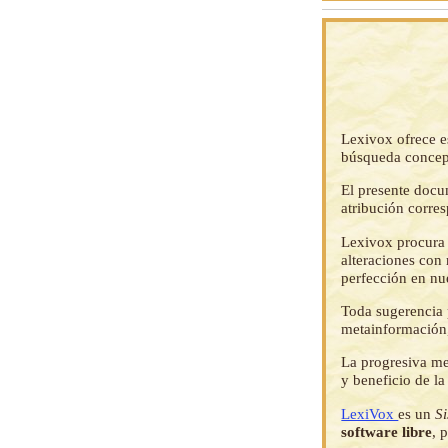
Lexivox ofrece e
búsqueda concep
El presente docu
atribución corre
Lexivox procura 
alteraciones con 
perfección en nu
Toda sugerencia p
metainformación,
La progresiva me
y beneficio de l
LexiVox
es un
S
software libre
, 