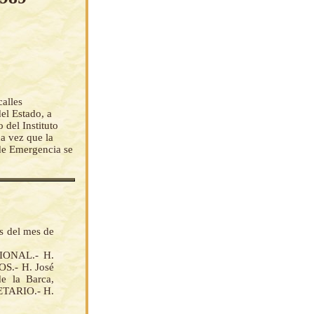
calles
el Estado, a
del Instituto
a vez que la
 de Emergencia se
as del mes de
IONAL.- H.
.- H. José
e la Barca,
TARIO.- H.