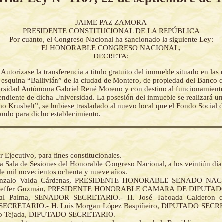
JAIME PAZ ZAMORA
PRESIDENTE CONSTITUCIONAL DE LA REPÚBLICA
Por cuanto, el Congreso Nacional ha sancionado la siguiente Ley:
El HONORABLE CONGRESO NACIONAL,
DECRETA:
-
Autorízase la transferencia a título gratuito del inmueble situado en las 
esquina “Ballivián” de la ciudad de Montero, de propiedad del Banco d
ersidad Autónoma Gabriel René Moreno y con destino al funcionamiento 
ndiente de dicha Universidad. La posesión del inmueble se realizará un
mo Krusbelt”, se hubiese trasladado al nuevo local que el Fondo Social
tando para dicho establecimiento.
r Ejecutivo, para fines constitucionales.
a Sala de Sesiones del Honorable Congreso Nacional, a los veintiún dí
de mil novecientos ochenta y nueve años.
onzalo Valda Cárdenas, PRESIDENTE HONORABLE SENADO NAC
Kieffer Guzmán, PRESIDENTE HONORABLE CAMARA DE DIPUTADOS
jal Palma, SENADOR SECRETARIO.- H. José Taboada Calderon d
ECRETARIO.- H. Luis Morgan López Baspiñeiro, DIPUTADO SECRE
ro Tejada, DIPUTADO SECRETARIO.