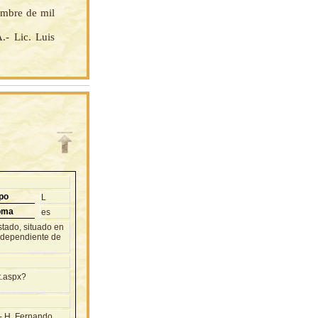
embre de mil
 Lic. Luis
po
L
oma
es
tado, situado en
, dependiente de
t.aspx?
 H. Fernando