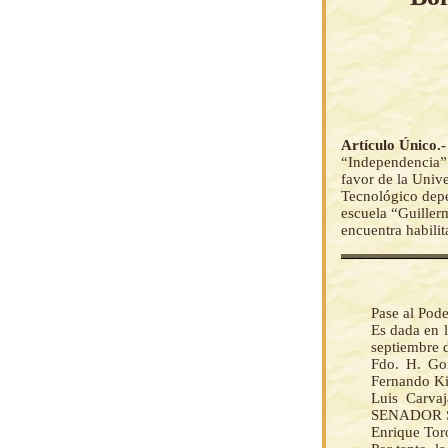
Artículo Único.
“Independencia” 
favor de la Univ
Tecnológico depe
escuela “Guiller
encuentra habili
Pase al Pode
Es dada en l
septiembre 
Fdo. H. G
Fernando 
Luis Carva
SENADOR S
Enrique To