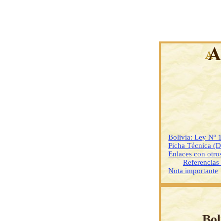
Bolivia: Ley Nº 
Ficha Técnica (
Enlaces con otr
Referencias
Nota importante
Bol