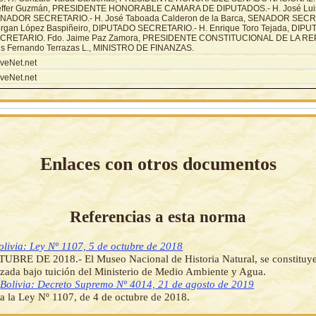
effer Guzmán, PRESIDENTE HONORABLE CAMARA DE DIPUTADOS.- H. José Luis 
NADOR SECRETARIO.- H. José Taboada Calderon de la Barca, SENADOR SECRE
rgan López Baspiñeiro, DIPUTADO SECRETARIO.- H. Enrique Toro Tejada, DIP
CRETARIO. Fdo. Jaime Paz Zamora, PRESIDENTE CONSTITUCIONAL DE LA REPÚ
is Fernando Terrazas L., MINISTRO DE FINANZAS.
veNet.net
veNet.net
Enlaces con otros documentos
Referencias a esta norma
olivia: Ley Nº 1107, 5 de octubre de 2018
UBRE DE 2018.- El Museo Nacional de Historia Natural, se constituye
izada bajo tuición del Ministerio de Medio Ambiente y Agua.
]
Bolivia: Decreto Supremo Nº 4014, 21 de agosto de 2019
 la Ley Nº 1107, de 4 de octubre de 2018.