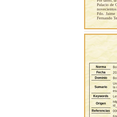
Por tanto, 
Palacio de 
novecientos
Fdo. Jaim
Fernando T
Norma
Bo
Fecha
20
Dominio
Bol
Un
Sumario
la 
es
Keywords
Le
ht
Origen
id
Referencias
00
Fd