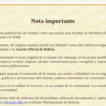
Nota importante
sta publicación de normas como una ayuda para facilitar su identificaci
tual vía WEB.
mento, de ninguna manera puede ser utilizado como una referencia lega
sponde a la
Gaceta Oficial de Bolivia
.
mantener el texto original de la norma; sin embargo, si encuentra modi
respecto al texto original, sírvase comunicarnos para corregirlas y logr
estras publicaciones.
ara mejorar el contenido de la norma, en cuanto a fidelidad con el origi
 gráficos o prestaciones del sistema, estamos interesados en conocerla 
jora en la calidad de Lexivox, es un asunto de la comunidad. Los resul
a comunidad.
istema Web de Información
desarrollado utilizando herramientas y aplic
por
Devenet SRL
en el Estado Plurinacional de Bolivia.