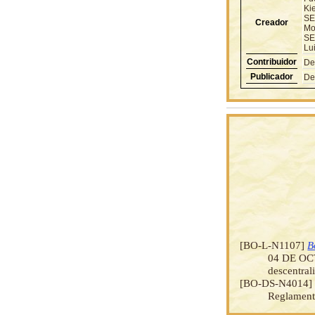
Ki
SE
Creador
Mo
SE
Lu
Contribuidor
De
Publicador
De
[BO-L-N1107]
B
04 DE OCT
descentral
[BO-DS-N4014
Reglamenta