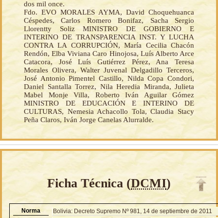
dos mil once.
Fdo. EVO MORALES AYMA, David Choquehuanca
Céspedes, Carlos Romero Bonifaz, Sacha Sergio
Llorentty Soliz MINISTRO DE GOBIERNO E
INTERINO DE TRANSPARENCIA INST. Y LUCHA
CONTRA LA CORRUPCIÓN, María Cecilia Chacón
Rendón, Elba Viviana Caro Hinojosa, Luís Alberto Arce
Catacora, José Luís Gutiérrez Pérez, Ana Teresa
Morales Olivera, Walter Juvenal Delgadillo Terceros,
José Antonio Pimentel Castillo, Nilda Copa Condori,
Daniel Santalla Torrez, Nila Heredia Miranda, Julieta
Mabel Monje Villa, Roberto Iván Aguilar Gómez
MINISTRO DE EDUCACIÓN E INTERINO DE
CULTURAS, Nemesia Achacollo Tola, Claudia Stacy
Peña Claros, Iván Jorge Canelas Alurralde.
Ficha Técnica (
DCMI
)
Norma
Bolivia: Decreto Supremo Nº 981, 14 de septiembre de 2011