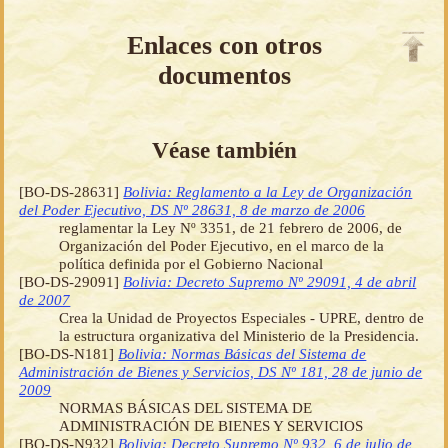
Enlaces con otros
documentos
Véase también
[BO-DS-28631]
Bolivia: Reglamento a la Ley de Organización
del Poder Ejecutivo, DS Nº 28631, 8 de marzo de 2006
reglamentar la Ley Nº 3351, de 21 febrero de 2006, de
Organización del Poder Ejecutivo, en el marco de la
política definida por el Gobierno Nacional
[BO-DS-29091]
Bolivia: Decreto Supremo Nº 29091, 4 de abril
de 2007
Crea la Unidad de Proyectos Especiales - UPRE, dentro de
la estructura organizativa del Ministerio de la Presidencia.
[BO-DS-N181]
Bolivia: Normas Básicas del Sistema de
Administración de Bienes y Servicios, DS Nº 181, 28 de junio de
2009
NORMAS BÁSICAS DEL SISTEMA DE
ADMINISTRACIÓN DE BIENES Y SERVICIOS
[BO-DS-N932]
Bolivia: Decreto Supremo Nº 932, 6 de julio de