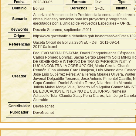
Fecha
Formato
Tipo
2023-03-05
Text
Dominio
Derechos
Idioma
Bolivia
GFDL
e
Autoriza al Ministerio de la Presidencia la contratación directa
Sumario
obras, bienes y servicios para los proyectos y programas
ejecutados por la Unidad de Proyectos Especiales – UPRE.
Keywords
Decreto Supremo, septiembre/2011
Origen
http://www.gacetaoficialdebolivia.gob.bo/normas/verGratis/13
Gaceta Oficial de Bolivia 296NEC - Del : 2011-09-14,
Referencias
201110a.lexml
Fdo. EVO MORALES AYMA, David Choquehuanca Céspedes,
Carlos Romero Bonifaz, Sacha Sergio Llorentty Soliz MINIST
DE GOBIERNO E INTERINO DE TRANSPARENCIA INST. Y
LUCHA CONTRA LA CORRUPCIÓN, María Cecilia Chacón
Rendón, Elba Viviana Caro Hinojosa, Luís Alberto Arce Cataco
José Luís Gutiérrez Pérez, Ana Teresa Morales Olivera, Walter
Creador
Juvenal Delgadillo Terceros, José Antonio Pimentel Castillo, N
Copa Condori, Daniel Santalla Torrez, Nila Heredia Miranda,
Julieta Mabel Monje Villa, Roberto Iván Aguilar Gómez MINI
DE EDUCACIÓN E INTERINO DE CULTURAS, Nemesia
Achacollo Tola, Claudia Stacy Peña Claros, Iván Jorge Canel
Alurralde.
Contribuidor
DeveNet.net
Publicador
DeveNet.net