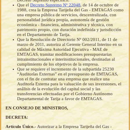
Decreto Supremo específico.
Que el
Decreto Supremo Nº 22048
, de 14 de octubre de
1988, crea la Empresa Tarijeña del Gas - EMTAGAS como
una empresa pública de servicios, descentralizada, con
personalidad jurídica propia, autonomía de gestión
económica - financiera, administrativa y técnica, con
patrimonio propio, con duración indefinida y jurisdicción
en el Departamento de Tarija.
Que la Resolución de Directorio Nº 002/2011, de 11 de
marzo de 2011, autoriza al Gerente General Interino en su
calidad de Máxima Autoridad Ejecutiva - MAE de
EMTAGAS, tramitar modificaciones presupuestarias
intrainstitucionales e interinstitucionales, destinadas al
cumplimiento de los objetivos de la empresa.
Que se requiere el incremento de la subpartida 25230
“Auditorías Externas” en el presupuesto de EMTAGAS,
con el fin de contratar una empresa que realice una
Auditoría Externa para la valuación de sus inversiones, el
análisis de la evolución del capital social y las
transferencias efectuadas por el Gobierno Autónomo
Departamental de Tarija a favor de EMTAGAS.
EN CONSEJO DE MINISTROS,
DECRETA:
Artículo Único.-
Autorizar a la Empresa Tarijeña del Gas -