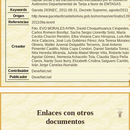
Autónomo Departamental de Tarija a favor de EMTAGAS.
Keywords
Gaceta 293NEC, 2011-08-31, Decreto Supremo, agosto/2011
Origen
http://www.gacetaoficialdebolivia.gob.bo/normas/verGratis/13
Referencias
201109a.lexml
Fdo. EVO MORALES AYMA, David Choquehuanca Céspedes,
Carlos Romero Bonifaz, Sacha Sergio Llorentty Soliz, María
Cecilia Chacón Rendón, Elba Viviana Caro Hinojosa, Luís Alb
Arce Catacora, José Luís Gutiérrez Pérez, Ana Teresa Morales
Olivera, Walter Juvenal Delgadillo Terceros, José Antonio
Creador
Pimentel Castillo, Nilda Copa Condori, Daniel Santalla Torrez,
Nila Heredia Miranda, Julieta Mabel Monje Villa, Roberto Iván
Aguilar Gómez, Nemesia Achacollo Tola, Claudia Stacy Peña
Claros, Nardy Suxo Iturry, Elizabeth Cristina Salguero Carrillo,
Iván Jorge Canelas Alurralde.
Contribuidor
DeveNet.net
Publicador
DeveNet.net
Enlaces con otros
documentos