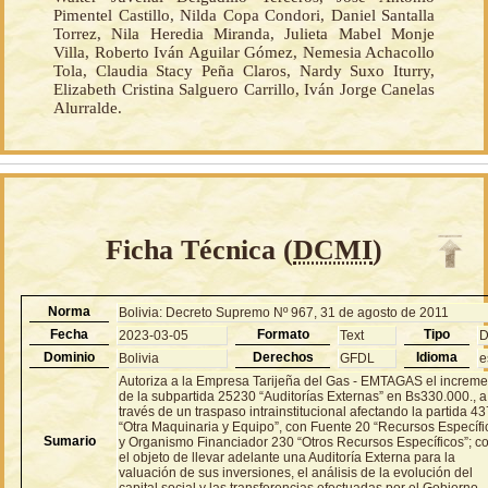
Pimentel Castillo, Nilda Copa Condori, Daniel Santalla
Torrez, Nila Heredia Miranda, Julieta Mabel Monje
Villa, Roberto Iván Aguilar Gómez, Nemesia Achacollo
Tola, Claudia Stacy Peña Claros, Nardy Suxo Iturry,
Elizabeth Cristina Salguero Carrillo, Iván Jorge Canelas
Alurralde.
Ficha Técnica (
DCMI
)
Norma
Bolivia: Decreto Supremo Nº 967, 31 de agosto de 2011
Fecha
Formato
Tipo
2023-03-05
Text
Dominio
Derechos
Idioma
Bolivia
GFDL
e
Autoriza a la Empresa Tarijeña del Gas - EMTAGAS el increm
de la subpartida 25230 “Auditorías Externas” en Bs330.000., a
través de un traspaso intrainstitucional afectando la partida 4
“Otra Maquinaria y Equipo”, con Fuente 20 “Recursos Específi
Sumario
y Organismo Financiador 230 “Otros Recursos Específicos”; c
el objeto de llevar adelante una Auditoría Externa para la
valuación de sus inversiones, el análisis de la evolución del
capital social y las transferencias efectuadas por el Gobierno