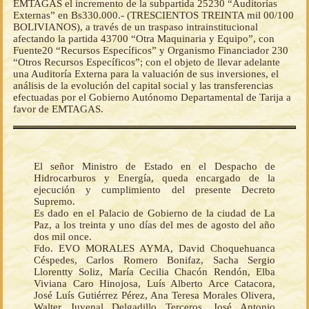
EMTAGAS el incremento de la subpartida 25230 “Auditorías
Externas” en Bs330.000.- (TRESCIENTOS TREINTA mil 00/100
BOLIVIANOS), a través de un traspaso intrainstitucional
afectando la partida 43700 “Otra Maquinaria y Equipo”, con
Fuente20 “Recursos Específicos” y Organismo Financiador 230
“Otros Recursos Específicos”; con el objeto de llevar adelante
una Auditoría Externa para la valuación de sus inversiones, el
análisis de la evolución del capital social y las transferencias
efectuadas por el Gobierno Autónomo Departamental de Tarija a
favor de EMTAGAS.
El señor Ministro de Estado en el Despacho de
Hidrocarburos y Energía, queda encargado de la
ejecución y cumplimiento del presente Decreto
Supremo.
Es dado en el Palacio de Gobierno de la ciudad de La
Paz, a los treinta y uno días del mes de agosto del año
dos mil once.
Fdo. EVO MORALES AYMA, David Choquehuanca
Céspedes, Carlos Romero Bonifaz, Sacha Sergio
Llorentty Soliz, María Cecilia Chacón Rendón, Elba
Viviana Caro Hinojosa, Luís Alberto Arce Catacora,
José Luís Gutiérrez Pérez, Ana Teresa Morales Olivera,
Walter Juvenal Delgadillo Terceros, José Antonio