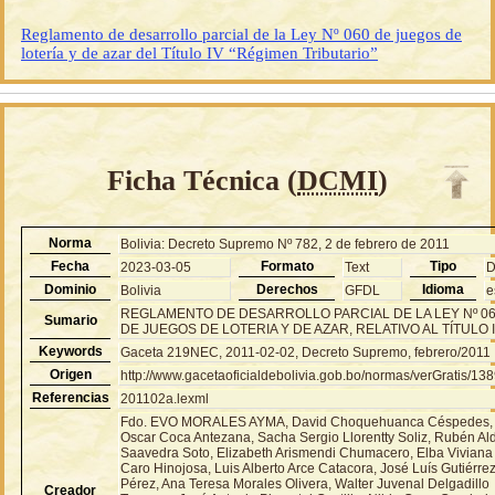
Reglamento de desarrollo parcial de la Ley Nº 060 de juegos de
lotería y de azar del Título IV “Régimen Tributario”
Ficha Técnica (
DCMI
)
Norma
Bolivia: Decreto Supremo Nº 782, 2 de febrero de 2011
Fecha
Formato
Tipo
2023-03-05
Text
Dominio
Derechos
Idioma
Bolivia
GFDL
e
REGLAMENTO DE DESARROLLO PARCIAL DE LA LEY Nº 0
Sumario
DE JUEGOS DE LOTERIA Y DE AZAR, RELATIVO AL TÍTULO I
Keywords
Gaceta 219NEC, 2011-02-02, Decreto Supremo, febrero/2011
Origen
http://www.gacetaoficialdebolivia.gob.bo/normas/verGratis/13
Referencias
201102a.lexml
Fdo. EVO MORALES AYMA, David Choquehuanca Céspedes,
Oscar Coca Antezana, Sacha Sergio Llorentty Soliz, Rubén Al
Saavedra Soto, Elizabeth Arismendi Chumacero, Elba Viviana
Caro Hinojosa, Luis Alberto Arce Catacora, José Luís Gutiérre
Pérez, Ana Teresa Morales Olivera, Walter Juvenal Delgadillo
Creador