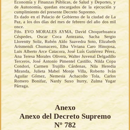
Economía y Finanzas Públicas, de Salud y Deportes, y
de Autonomía, quedan encargados de la ejecución y
cumplimiento del presente Decreto Supremo.
Es dado en el Palacio de Gobierno de la ciudad de La
Paz, a los dos días del mes de febrero del año dos mil
once.
Fdo. EVO MORALES AYMA, David Choquehuanca
Céspedes, Oscar Coca Antezana, Sacha Sergio
Llorentty Soliz, Rubén Aldo Saavedra Soto, Elizabeth
Arismendi Chumacero, Elba Viviana Caro Hinojosa,
Luis Alberto Arce Catacora, José Luís Gutiérrez Pérez,
Ana Teresa Morales Olivera, Walter Juvenal Delgadillo
Terceros, José Antonio Pimentel Castillo, Nilda Copa
Condori, Carmen Trujillo Cárdenas, Nila Heredia
Miranda, Julieta Mabel Monje Villa, Roberto Iván
Aguilar Gómez, Nemesia Achacollo Tola, Carlos
Romero Bonifaz, Nardy Suxo Iturry, Zulma Yugar
Párraga.
Anexo
Anexo del Decreto Supremo
Nº 782