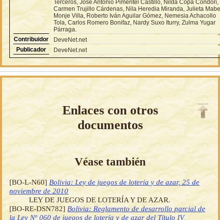
Terceros, José Antonio Pimentel Castillo, Nilda Copa Condori,
Carmen Trujillo Cárdenas, Nila Heredia Miranda, Julieta Mabe
Monje Villa, Roberto Iván Aguilar Gómez, Nemesia Achacollo
Tola, Carlos Romero Bonifaz, Nardy Suxo Iturry, Zulma Yugar
Párraga.
Contribuidor
DeveNet.net
Publicador
DeveNet.net
Enlaces con otros
documentos
Véase también
[BO-L-N60]
Bolivia: Ley de juegos de lotería y de azar, 25 de
noviembre de 2010
LEY DE JUEGOS DE LOTERÍA Y DE AZAR.
[BO-RE-DSN782]
Bolivia: Reglamento de desarrollo parcial de
la Ley Nº 060 de juegos de lotería y de azar del Título IV